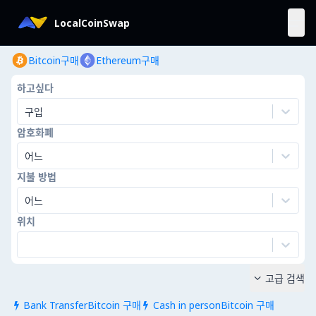
LocalCoinSwap
Bitcoin구매
Ethereum구매
하고싶다
구입
암호화폐
어느
지불 방법
어느
위치
고급 검색

Bank TransferBitcoin 구매
Cash in personBitcoin 구매

