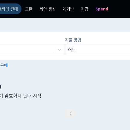
호화폐 판매
교환
제안 생성
계기반
지갑
Spend
지불 방법
어느
n 구매
n
용하여 암호화폐 판매 시작
