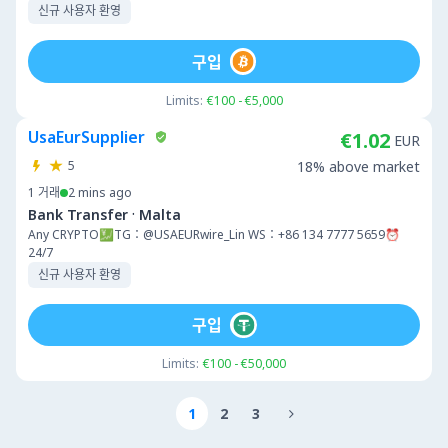
신규 사용자 환영
구입
Limits:
€100 - €5,000
UsaEurSupplier
€1.02
EUR
5
18% above market
1
거래
2 mins ago
·
Bank Transfer
Malta
Any CRYPTO💹TG：@USAEURwire_Lin WS：+86 134 7777 5659⏰
24/7
신규 사용자 환영
구입
Limits:
€100 - €50,000
1
2
3
