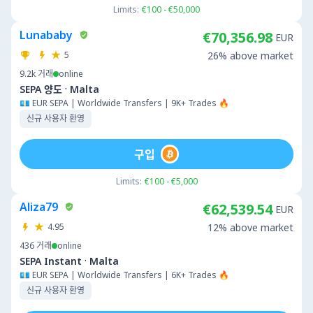
Limits:
€100 - €50,000
Lunababy
€70,356.98
EUR
5
26% above market
9.2k
거래
online
·
SEPA 양도
Malta
💶 EUR SEPA | Worldwide Transfers | 9K+ Trades 🔥
신규 사용자 환영
구입
Limits:
€100 - €5,000
Aliza79
€62,539.54
EUR
4.95
12% above market
436
거래
online
·
SEPA Instant
Malta
💶 EUR SEPA | Worldwide Transfers | 6K+ Trades 🔥
신규 사용자 환영