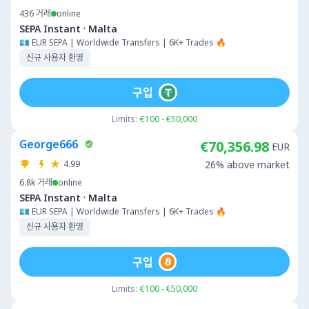
436
거래
online
·
SEPA Instant
Malta
💶 EUR SEPA | Worldwide Transfers | 6K+ Trades 🔥
신규 사용자 환영
구입
Limits:
€100 - €50,000
George666
€70,356.98
EUR
4.99
26% above market
6.8k
거래
online
·
SEPA Instant
Malta
💶 EUR SEPA | Worldwide Transfers | 6K+ Trades 🔥
신규 사용자 환영
구입
Limits:
€100 - €50,000