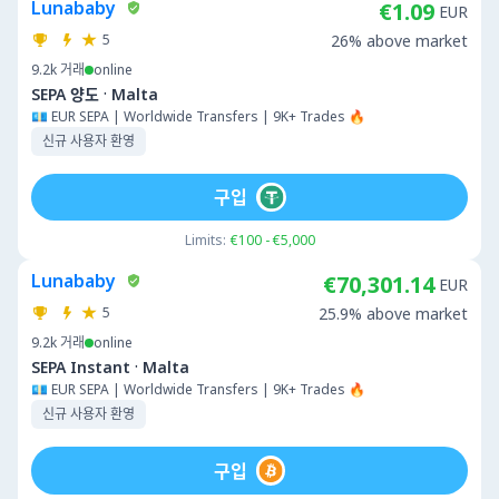
Lunababy
€1.09
EUR
5
26% above market
9.2k
거래
online
·
SEPA 양도
Malta
💶 EUR SEPA | Worldwide Transfers | 9K+ Trades 🔥
신규 사용자 환영
구입
Limits:
€100 - €5,000
Lunababy
€70,301.14
EUR
5
25.9% above market
9.2k
거래
online
·
SEPA Instant
Malta
💶 EUR SEPA | Worldwide Transfers | 9K+ Trades 🔥
신규 사용자 환영
구입