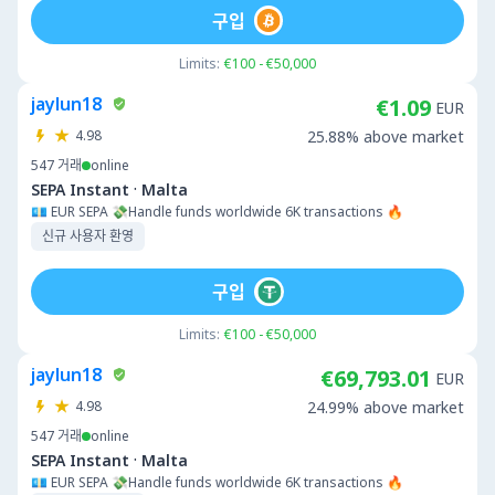
구입
Limits:
€100 - €50,000
jaylun18
€1.09
EUR
4.98
25.88% above market
547
거래
online
·
SEPA Instant
Malta
💶 EUR SEPA 💸Handle funds worldwide 6K transactions 🔥
신규 사용자 환영
구입
Limits:
€100 - €50,000
jaylun18
€69,793.01
EUR
4.98
24.99% above market
547
거래
online
·
SEPA Instant
Malta
💶 EUR SEPA 💸Handle funds worldwide 6K transactions 🔥