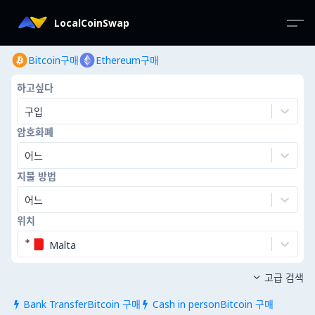
LocalCoinSwap
Bitcoin구매
Ethereum구매
하고싶다
구입
암호화폐
어느
지불 방법
어느
위치
Malta
고급 검색

Bank TransferBitcoin 구매
Cash in personBitcoin 구매

