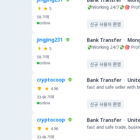
Bank Transfer
·
Mong
💸Working 24/7💸🎯 Pro
5
58
거래
online
신규 사용자 환영
jingjing231
Bank Transfer
·
Mong
💸Working 24/7💸🎯 Pro
5
58
거래
online
신규 사용자 환영
cryptocoop
Bank Transfer
·
Unit
fast and safe seller with 
4.96
33.6k
거래
online
신규 사용자 환영
cryptocoop
Bank Transfer
·
Unit
fast and safe trade, busi
4.96
33.6k
거래