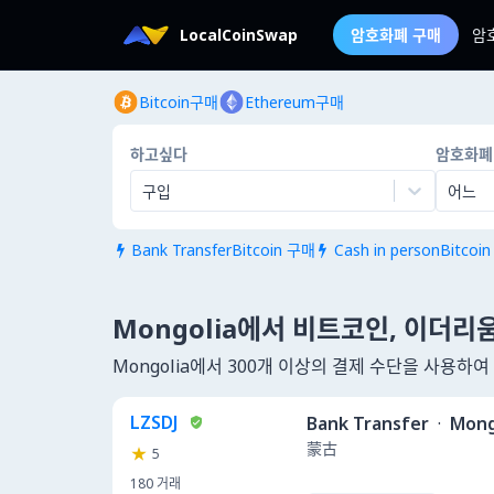
LocalCoinSwap
암호화폐 구매
암
Bitcoin구매
Ethereum구매
하고싶다
암호화폐
구입
어느
Bank TransferBitcoin 구매
Cash in personBitcoi


Mongolia에서 비트코인, 이더리
Mongolia에서 300개 이상의 결제 수단을 사용하
LZSDJ
Bank Transfer
·
Mong
蒙古
5
180
거래