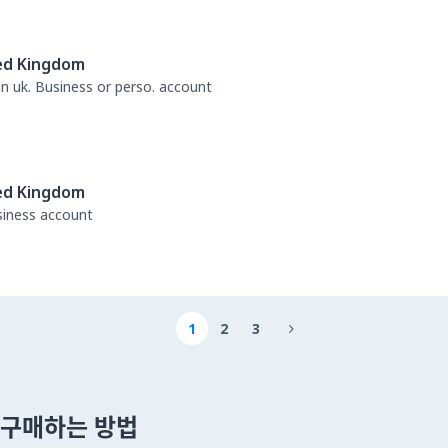
ed Kingdom
 in uk. Business or perso. account
ed Kingdom
usiness account
1
2
3

 을 구매하는 방법