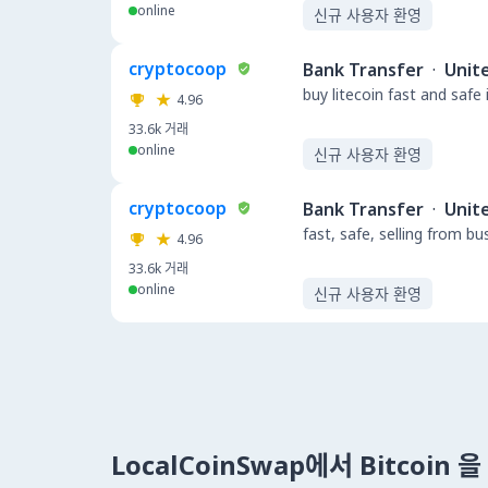
online
신규 사용자 환영
cryptocoop
Bank Transfer
·
Unit
buy litecoin fast and safe
4.96
33.6k
거래
online
신규 사용자 환영
cryptocoop
Bank Transfer
·
Unit
fast, safe, selling from b
4.96
33.6k
거래
online
신규 사용자 환영
LocalCoinSwap에서 Bitcoin