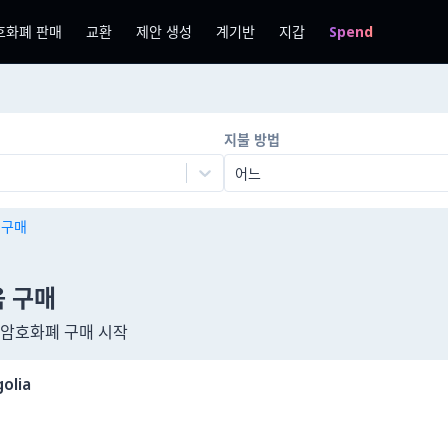
호화폐 판매
교환
제안 생성
계기반
지갑
Spend
지불 방법
어느
n 구매
움 구매
여 암호화폐 구매 시작
olia