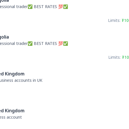
olia
fessional trader✅ BEST RATES 💯✅
Limits:
₮10
olia
fessional trader✅ BEST RATES 💯✅
Limits:
₮10
ed Kingdom
business accounts in UK
ed Kingdom
ness account