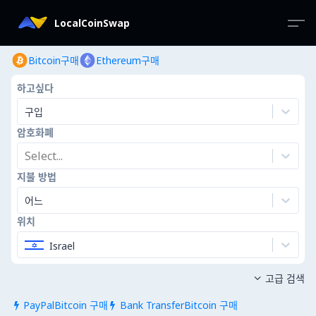
LocalCoinSwap
Bitcoin구매
Ethereum구매
하고싶다
구입
암호화폐
Select...
지불 방법
어느
위치
Israel
고급 검색

PayPalBitcoin 구매
Bank TransferBitcoin 구매

