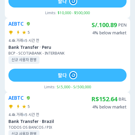
팔다
Limits:
$10,000 - $500,000
AEBTC
S/.100.89
PEN
5
4% below market
4.4k
거래
5 시간 전
·
Bank Transfer
Peru
BCP - SCOTIABANK - INTERBANK
신규 사용자 환영
팔다
Limits:
S/.5,000 - S/.500,000
AEBTC
R$152.64
BRL
5
4% below market
4.4k
거래
5 시간 전
·
Bank Transfer
Brazil
TODOS OS BANCOS / PIX
신규 사용자 환영