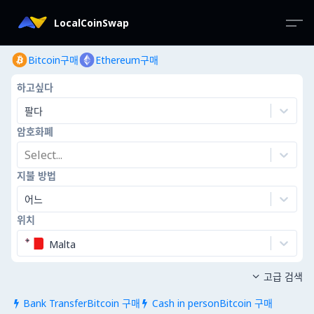
LocalCoinSwap
Bitcoin구매
Ethereum구매
하고싶다
팔다
암호화폐
Select...
지불 방법
어느
위치
Malta
고급 검색

Bank TransferBitcoin 구매
Cash in personBitcoin 구매

