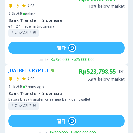
4.98
10% below market
4.4k
거래
online
·
Bank Transfer
Indonesia
#1 P2P Trader in Indonesia
신규 사용자 환영
팔다
Limits:
Rp250,000 - Rp25,000,000
JUALBELICRYPTO
Rp523,798.55
IDR
4.99
5.9% below market
7.1k
거래
2 mins ago
·
Bank Transfer
Indonesia
Bebas biaya transfer ke semua Bank dan Ewallet
신규 사용자 환영
팔다
Limits:
Rp500,000 - Rp300,000,000