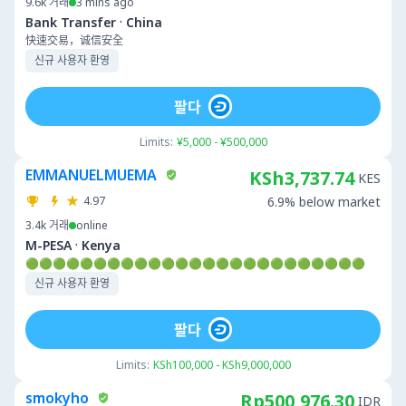
9.6k
거래
3 mins ago
·
Bank Transfer
China
快速交易，诚信安全
신규 사용자 환영
팔다
Limits:
¥5,000 - ¥500,000
EMMANUELMUEMA
KSh3,737.74
KES
4.97
6.9% below market
3.4k
거래
online
·
M-PESA
Kenya
🟢🟢🟢🟢🟢🟢🟢🟢🟢🟢🟢🟢🟢🟢🟢🟢🟢🟢🟢🟢🟢🟢🟢🟢🟢
신규 사용자 환영
팔다
Limits:
KSh100,000 - KSh9,000,000
smokyho
Rp500,976.30
IDR