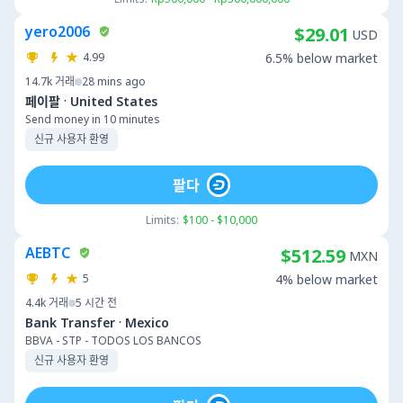
yero2006
$29.01
USD
4.99
6.5% below market
14.7k
거래
28 mins ago
·
페이팔
United States
Send money in 10 minutes
신규 사용자 환영
팔다
Limits:
$100 - $10,000
AEBTC
$512.59
MXN
5
4% below market
4.4k
거래
5 시간 전
·
Bank Transfer
Mexico
BBVA - STP - TODOS LOS BANCOS
신규 사용자 환영