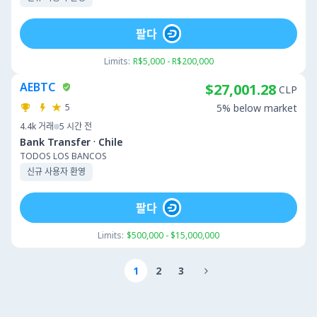
팔다
Limits:
R$5,000 - R$200,000
AEBTC
$27,001.28
CLP
5
5% below market
4.4k
거래
5 시간 전
·
Bank Transfer
Chile
TODOS LOS BANCOS
신규 사용자 환영
팔다
Limits:
$500,000 - $15,000,000
1
2
3
