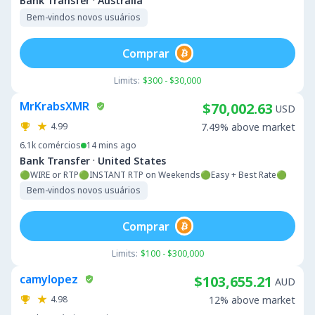
·
Bank Transfer
Australia
Bem-vindos novos usuários
Comprar
Limits:
$300 - $30,000
MrKrabsXMR
$70,002.63
USD
4.99
7.49% above market
6.1k
comércios
14 mins ago
·
Bank Transfer
United States
🟢WIRE or RTP🟢INSTANT RTP on Weekends🟢Easy + Best Rate🟢
Bem-vindos novos usuários
Comprar
Limits:
$100 - $300,000
camylopez
$103,655.21
AUD
4.98
12% above market