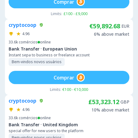
Comprar
Limits:
£100 - £9,000
cryptocoop
€59,892.68
EUR
4.96
6% above market
33.6k
comércios
online
·
Bank Transfer
European Union
Instant sepa to business or freelance account
Bem-vindos novos usuários
Comprar
Limits:
€100 - €10,000
cryptocoop
£53,323.12
GBP
4.96
10% above market
33.6k
comércios
online
·
Bank Transfer
United Kingdom
special offer for new users to the platform
Bem-vindos novos usuários