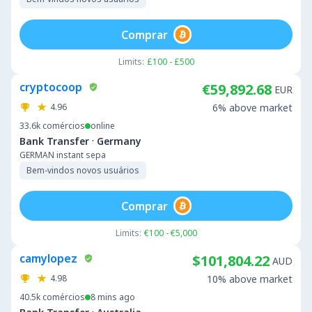
Comprar
Limits:
£100 - £500
cryptocoop
€59,892.68
EUR
4.96
6% above market
33.6k
comércios
online
·
Bank Transfer
Germany
GERMAN instant sepa
Bem-vindos novos usuários
Comprar
Limits:
€100 - €5,000
camylopez
$101,804.22
AUD
4.98
10% above market
40.5k
comércios
8 mins ago