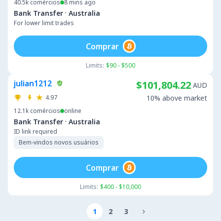
40.5k
comércios
8 mins ago
·
Bank Transfer
Australia
For lower limit trades
Comprar
Limits:
$90 - $500
julian1212
$101,804.22
AUD
4.97
10% above market
12.1k
comércios
online
·
Bank Transfer
Australia
ID link required
Bem-vindos novos usuários
Comprar
Limits:
$400 - $10,000
1
2
3
