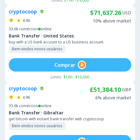
Limits:
£100 - £9,000
cryptocoop
$71,637.26
USD
4.96
10% above market
33.6k
comércios
online
·
Bank Transfer
United States
buy with a US bank account to a US business account
Bem-vindos novos usuários
Comprar
Limits:
$100 - $10,000
cryptocoop
£51,384.10
GBP
4.96
6% above market
33.6k
comércios
online
·
Bank Transfer
Gibraltar
get bitcoin with instant bank transfer with cryptocoop
Bem-vindos novos usuários