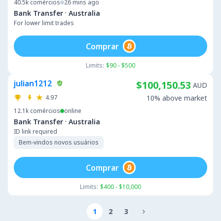
40.5k
comércios
26 mins ago
·
Bank Transfer
Australia
For lower limit trades
Comprar
Limits:
$90 - $500
julian1212
$100,150.53
AUD
4.97
10% above market
12.1k
comércios
online
·
Bank Transfer
Australia
ID link required
Bem-vindos novos usuários
Comprar
Limits:
$400 - $10,000
1
2
3
