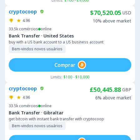
Limits:
£100 - £9,000
cryptocoop
$70,520.05
USD
4.96
10% above market
33.5k
comércios
online
·
Bank Transfer
United States
buy with a US bank account to a US business account
Bem-vindos novos usuários
Comprar
Limits:
$100 - $10,000
cryptocoop
£50,445.88
GBP
4.96
6% above market
33.5k
comércios
online
·
Bank Transfer
Gibraltar
get bitcoin with instant bank transfer with cryptocoop
Bem-vindos novos usuários