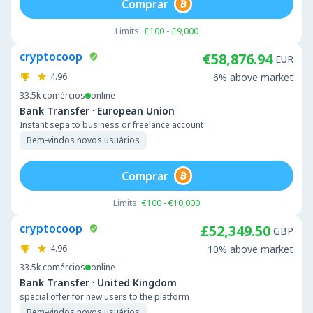
Comprar
Limits:
£100 - £9,000
cryptocoop
€58,876.94
EUR
4.96
6% above market
33.5k
comércios
online
·
Bank Transfer
European Union
Instant sepa to business or freelance account
Bem-vindos novos usuários
Comprar
Limits:
€100 - €10,000
cryptocoop
£52,349.50
GBP
4.96
10% above market
33.5k
comércios
online
·
Bank Transfer
United Kingdom
special offer for new users to the platform
Bem-vindos novos usuários