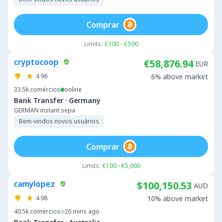
Comprar
Limits:
£100 - £500
cryptocoop
€58,876.94
EUR
4.96
6% above market
33.5k
comércios
online
·
Bank Transfer
Germany
GERMAN instant sepa
Bem-vindos novos usuários
Comprar
Limits:
€100 - €5,000
camylopez
$100,150.53
AUD
4.98
10% above market
40.5k
comércios
26 mins ago