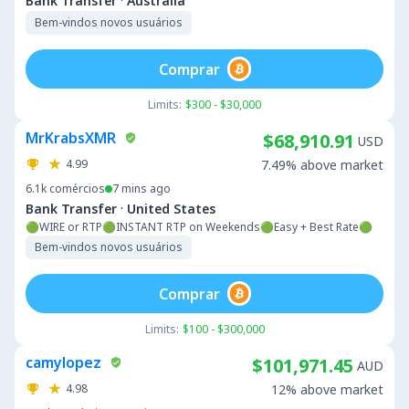
·
Bank Transfer
Australia
Bem-vindos novos usuários
Comprar
Limits:
$300 - $30,000
MrKrabsXMR
$68,910.91
USD
4.99
7.49% above market
6.1k
comércios
7 mins ago
·
Bank Transfer
United States
🟢WIRE or RTP🟢INSTANT RTP on Weekends🟢Easy + Best Rate🟢
Bem-vindos novos usuários
Comprar
Limits:
$100 - $300,000
camylopez
$101,971.45
AUD
4.98
12% above market