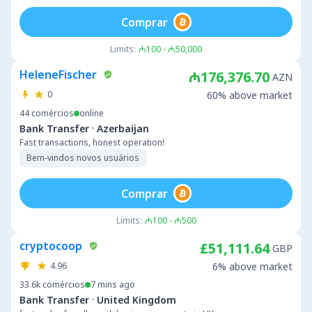
Comprar
Limits:
₼100 - ₼50,000
HeleneFischer
₼176,376.70
AZN
0
60% above market
44
comércios
online
·
Bank Transfer
Azerbaijan
Fast transactions, honest operation!
Bem-vindos novos usuários
Comprar
Limits:
₼100 - ₼500
cryptocoop
£51,111.64
GBP
4.96
6% above market
33.6k
comércios
7 mins ago
·
Bank Transfer
United Kingdom