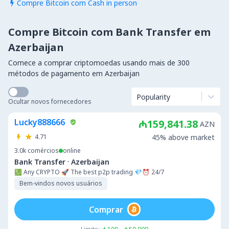
Compre Bitcoin com Cash in person

Compre Bitcoin com Bank Transfer em
Azerbaijan
Comece a comprar criptomoedas usando mais de 300
métodos de pagamento em Azerbaijan
Popularity
Ocultar novos fornecedores
Lucky888666
₼159,841.38
AZN
4.71
45% above market
3.0k
comércios
online
·
Bank Transfer
Azerbaijan
💹 Any CRYPTO 🚀 The best p2p trading 💎⏰ 24/7
Bem-vindos novos usuários
Comprar