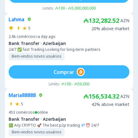
Limits:
₼100 - ₼5,000,000,000
Lahma
₼132,282.52
AZN
5
20% above market
2.8k
comércios
a day ago
·
Bank Transfer
Azerbaijan
24/7 ✅ fast Trading Looking for long-term partners
Bem-vindos novos usuários
Comprar
Limits:
₼100 - ₼50,000
Maria88888
₼156,534.32
AZN
5
42% above market
453
comércios
online
·
Bank Transfer
Azerbaijan
💹 Any CRYPTO 🚀 The best p2p trading 💎⏰ 24/7
Bem-vindos novos usuários