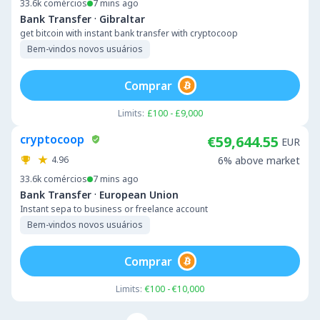
33.6k
comércios
7 mins ago
·
Bank Transfer
Gibraltar
get bitcoin with instant bank transfer with cryptocoop
Bem-vindos novos usuários
Comprar
Limits:
£100 - £9,000
cryptocoop
€59,644.55
EUR
4.96
6% above market
33.6k
comércios
7 mins ago
·
Bank Transfer
European Union
Instant sepa to business or freelance account
Bem-vindos novos usuários
Comprar
Limits:
€100 - €10,000