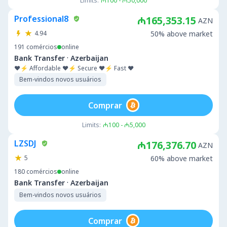
Limits:
₼100 - ₼50,000
Professional8
₼165,353.15
AZN
4.94
50% above market
191
comércios
online
·
Bank Transfer
Azerbaijan
❤️⚡ Affordable ❤️⚡ Secure ❤️⚡ Fast ❤️
Bem-vindos novos usuários
Comprar
Limits:
₼100 - ₼5,000
LZSDJ
₼176,376.70
AZN
5
60% above market
180
comércios
online
·
Bank Transfer
Azerbaijan
Bem-vindos novos usuários
Comprar