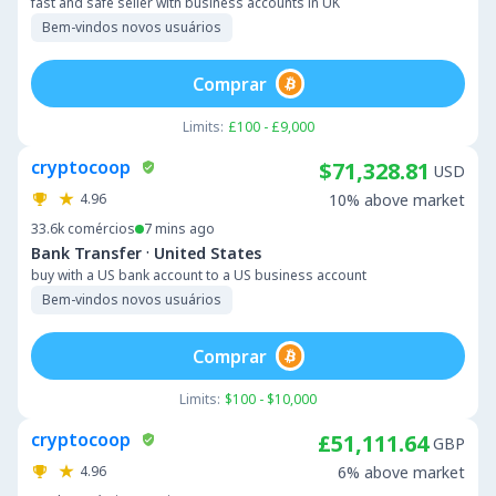
fast and safe seller with business accounts in UK
Bem-vindos novos usuários
Comprar
Limits:
£100 - £9,000
cryptocoop
$71,328.81
USD
4.96
10% above market
33.6k
comércios
7 mins ago
·
Bank Transfer
United States
buy with a US bank account to a US business account
Bem-vindos novos usuários
Comprar
Limits:
$100 - $10,000
cryptocoop
£51,111.64
GBP
4.96
6% above market