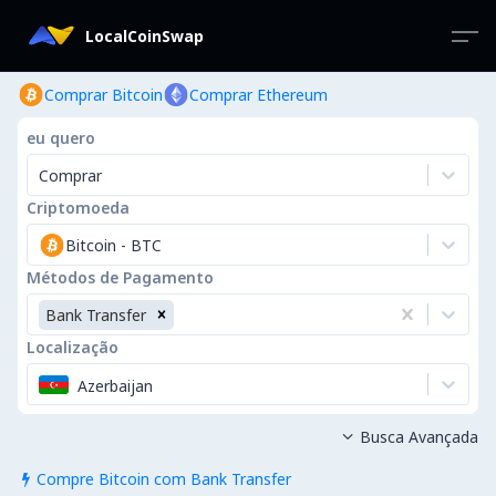
LocalCoinSwap
Comprar Bitcoin
Comprar Ethereum
eu quero
Comprar
Criptomoeda
Bitcoin
-
BTC
Métodos de Pagamento
Bank Transfer
Localização
Azerbaijan
Busca Avançada

Compre Bitcoin com Bank Transfer
