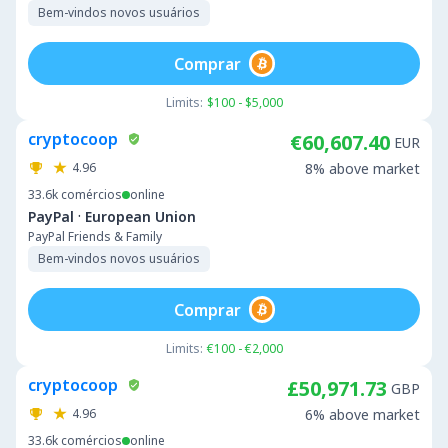
Bem-vindos novos usuários
Comprar
Limits:
$100 - $5,000
cryptocoop
€60,607.40
EUR
4.96
8% above market
33.6k
comércios
online
·
PayPal
European Union
PayPal Friends & Family
Bem-vindos novos usuários
Comprar
Limits:
€100 - €2,000
cryptocoop
£50,971.73
GBP
4.96
6% above market
33.6k
comércios
online