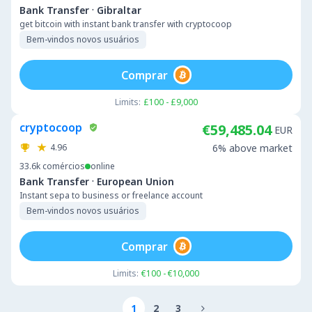
·
Bank Transfer
Gibraltar
get bitcoin with instant bank transfer with cryptocoop
Bem-vindos novos usuários
Comprar
Limits:
£100 - £9,000
cryptocoop
€59,485.04
EUR
4.96
6% above market
33.6k
comércios
online
·
Bank Transfer
European Union
Instant sepa to business or freelance account
Bem-vindos novos usuários
Comprar
Limits:
€100 - €10,000
1
2
3
