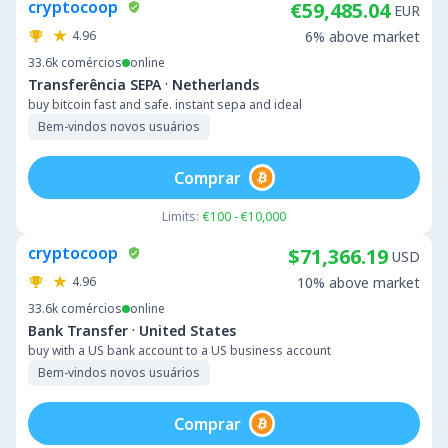
cryptocoop
€59,485.04
EUR
4.96
6% above market
33.6k
comércios
online
·
Transferência SEPA
Netherlands
buy bitcoin fast and safe. instant sepa and ideal
Bem-vindos novos usuários
Comprar
Limits:
€100 - €10,000
cryptocoop
$71,366.19
USD
4.96
10% above market
33.6k
comércios
online
·
Bank Transfer
United States
buy with a US bank account to a US business account
Bem-vindos novos usuários
Comprar