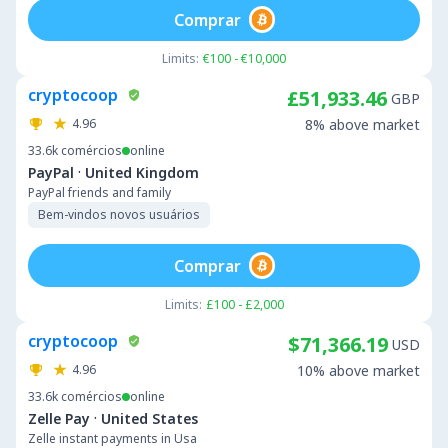
Comprar
Limits:
€100 - €10,000
cryptocoop
£51,933.46
GBP
4.96
8% above market
33.6k
comércios
online
·
PayPal
United Kingdom
PayPal friends and family
Bem-vindos novos usuários
Comprar
Limits:
£100 - £2,000
cryptocoop
$71,366.19
USD
4.96
10% above market
33.6k
comércios
online
·
Zelle Pay
United States
Zelle instant payments in Usa