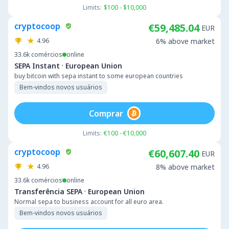
Limits:
$100 - $10,000
cryptocoop
€59,485.04
EUR
4.96
6% above market
33.6k
comércios
online
·
SEPA Instant
European Union
buy bitcoin with sepa instant to some european countries
Bem-vindos novos usuários
Comprar
Limits:
€100 - €10,000
cryptocoop
€60,607.40
EUR
4.96
8% above market
33.6k
comércios
online
·
Transferência SEPA
European Union
Normal sepa to business account for all euro area.
Bem-vindos novos usuários