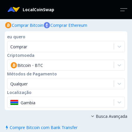
LocalCoinSwap
Comprar Bitcoin
Comprar Ethereum
eu quero
Comprar
Criptomoeda
Bitcoin
-
BTC
Métodos de Pagamento
Qualquer
Localização
Gambia
Busca Avançada

Compre Bitcoin com Bank Transfer
