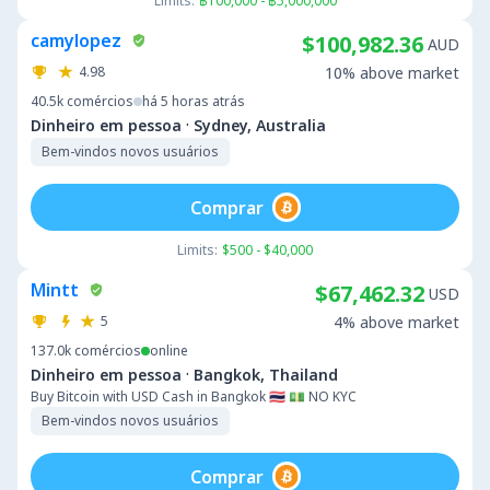
Limits:
฿100,000 - ฿5,000,000
camylopez
$100,982.36
AUD
4.98
10% above market
40.5k
comércios
há 5 horas atrás
·
Dinheiro em pessoa
Sydney, Australia
Bem-vindos novos usuários
Comprar
Limits:
$500 - $40,000
Mintt
$67,462.32
USD
5
4% above market
137.0k
comércios
online
·
Dinheiro em pessoa
Bangkok, Thailand
Buy Bitcoin with USD Cash in Bangkok 🇹🇭 💵 NO KYC
Bem-vindos novos usuários
Comprar