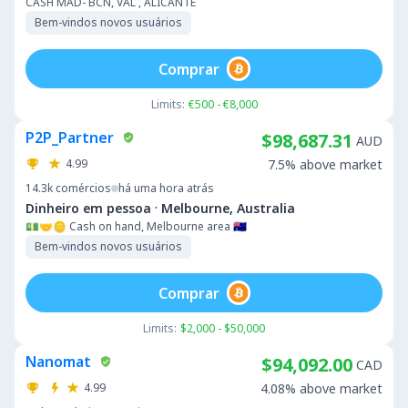
CASH MAD- BCN, VAL , ALICANTE
Bem-vindos novos usuários
Comprar
Limits:
€500 - €8,000
P2P_Partner
$98,687.31
AUD
4.99
7.5% above market
14.3k
comércios
há uma hora atrás
·
Dinheiro em pessoa
Melbourne, Australia
💵🤝🪙 Cash on hand, Melbourne area 🇦🇺
Bem-vindos novos usuários
Comprar
Limits:
$2,000 - $50,000
Nanomat
$94,092.00
CAD
4.99
4.08% above market