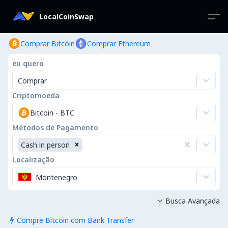
LocalCoinSwap
Comprar Bitcoin
Comprar Ethereum
eu quero
Comprar
Criptomoeda
Bitcoin
-
BTC
Métodos de Pagamento
Cash in person
Localização
Montenegro
Busca Avançada

Compre Bitcoin com Bank Transfer
