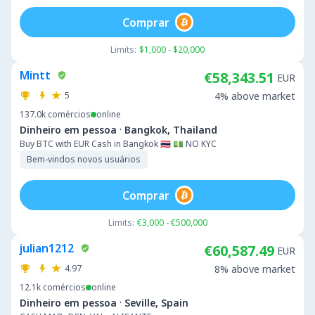
Comprar
Limits:
$1,000 - $20,000
Mintt
€58,343.51
EUR
5
4% above market
137.0k
comércios
online
·
Dinheiro em pessoa
Bangkok, Thailand
Buy BTC with EUR Cash in Bangkok 🇹🇭 💵 NO KYC
Bem-vindos novos usuários
Comprar
Limits:
€3,000 - €500,000
julian1212
€60,587.49
EUR
4.97
8% above market
12.1k
comércios
online
·
Dinheiro em pessoa
Seville, Spain