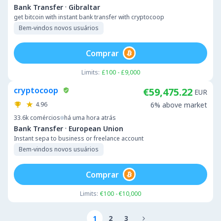
·
Bank Transfer
Gibraltar
get bitcoin with instant bank transfer with cryptocoop
Bem-vindos novos usuários
Comprar
Limits:
£100 - £9,000
cryptocoop
€59,475.22
EUR
4.96
6% above market
33.6k
comércios
há uma hora atrás
·
Bank Transfer
European Union
Instant sepa to business or freelance account
Bem-vindos novos usuários
Comprar
Limits:
€100 - €10,000
1
2
3
