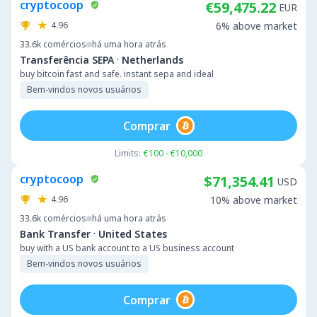
cryptocoop
€59,475.22
EUR
4.96
6% above market
33.6k
comércios
há uma hora atrás
·
Transferência SEPA
Netherlands
buy bitcoin fast and safe. instant sepa and ideal
Bem-vindos novos usuários
Comprar
Limits:
€100 - €10,000
cryptocoop
$71,354.41
USD
4.96
10% above market
33.6k
comércios
há uma hora atrás
·
Bank Transfer
United States
buy with a US bank account to a US business account
Bem-vindos novos usuários
Comprar