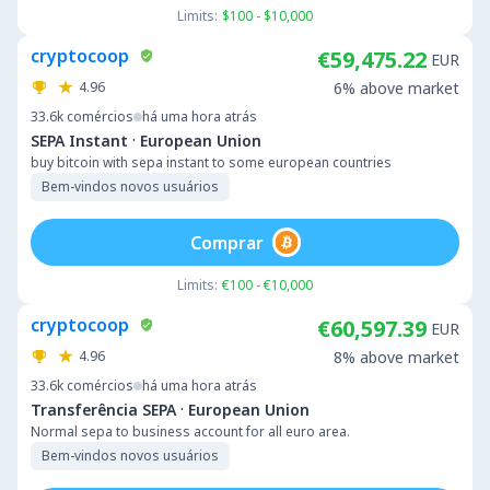
Limits:
$100 - $10,000
cryptocoop
€59,475.22
EUR
4.96
6% above market
33.6k
comércios
há uma hora atrás
·
SEPA Instant
European Union
buy bitcoin with sepa instant to some european countries
Bem-vindos novos usuários
Comprar
Limits:
€100 - €10,000
cryptocoop
€60,597.39
EUR
4.96
8% above market
33.6k
comércios
há uma hora atrás
·
Transferência SEPA
European Union
Normal sepa to business account for all euro area.
Bem-vindos novos usuários