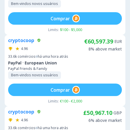
Bem-vindos novos usuários
Comprar
Limits:
$100 - $5,000
cryptocoop
€60,597.39
EUR
4.96
8% above market
33.6k
comércios
há uma hora atrás
·
PayPal
European Union
PayPal Friends & Family
Bem-vindos novos usuários
Comprar
Limits:
€100 - €2,000
cryptocoop
£50,967.10
GBP
4.96
6% above market
33.6k
comércios
há uma hora atrás