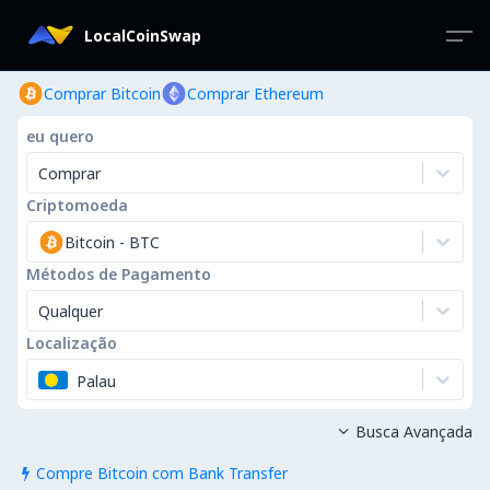
LocalCoinSwap
Comprar Bitcoin
Comprar Ethereum
eu quero
Comprar
Criptomoeda
Bitcoin
-
BTC
Métodos de Pagamento
Qualquer
Localização
Palau
Busca Avançada

Compre Bitcoin com Bank Transfer
