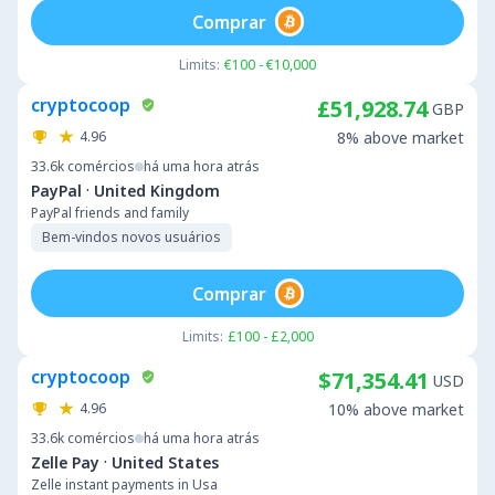
Comprar
Limits:
€100 - €10,000
cryptocoop
£51,928.74
GBP
4.96
8% above market
33.6k
comércios
há uma hora atrás
·
PayPal
United Kingdom
PayPal friends and family
Bem-vindos novos usuários
Comprar
Limits:
£100 - £2,000
cryptocoop
$71,354.41
USD
4.96
10% above market
33.6k
comércios
há uma hora atrás
·
Zelle Pay
United States
Zelle instant payments in Usa