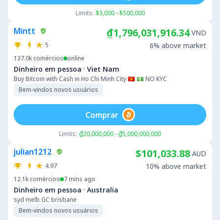
Limits:
$3,000 - $500,000
Mintt
₫1,796,031,916.34
VND
5
6% above market
137.0k
comércios
online
·
Dinheiro em pessoa
Viet Nam
Buy Bitcoin with Cash in Ho Chi Minh City 🇻🇳 💵 NO KYC
Bem-vindos novos usuários
Comprar
Limits:
₫20,000,000 - ₫5,000,000,000
julian1212
$101,033.88
AUD
4.97
10% above market
12.1k
comércios
7 mins ago
·
Dinheiro em pessoa
Australia
syd melb GC brisbane
Bem-vindos novos usuários