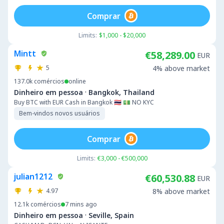
Comprar
Limits:
$1,000 - $20,000
Mintt
€58,289.00
EUR
5
4% above market
137.0k
comércios
online
·
Dinheiro em pessoa
Bangkok, Thailand
Buy BTC with EUR Cash in Bangkok 🇹🇭 💵 NO KYC
Bem-vindos novos usuários
Comprar
Limits:
€3,000 - €500,000
julian1212
€60,530.88
EUR
4.97
8% above market
12.1k
comércios
7 mins ago
·
Dinheiro em pessoa
Seville, Spain