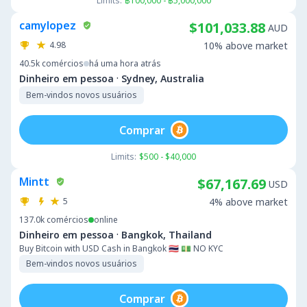
Limits:
฿100,000 - ฿5,000,000
camylopez
$101,033.88
AUD
4.98
10% above market
40.5k
comércios
há uma hora atrás
·
Dinheiro em pessoa
Sydney, Australia
Bem-vindos novos usuários
Comprar
Limits:
$500 - $40,000
Mintt
$67,167.69
USD
5
4% above market
137.0k
comércios
online
·
Dinheiro em pessoa
Bangkok, Thailand
Buy Bitcoin with USD Cash in Bangkok 🇹🇭 💵 NO KYC
Bem-vindos novos usuários
Comprar