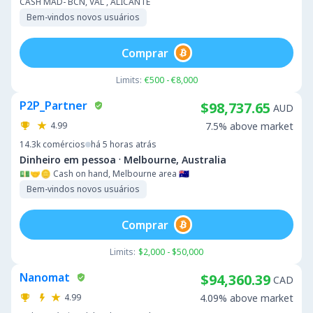
CASH MAD- BCN, VAL , ALICANTE
Bem-vindos novos usuários
Comprar
Limits:
€500 - €8,000
P2P_Partner
$98,737.65
AUD
4.99
7.5% above market
14.3k
comércios
há 5 horas atrás
·
Dinheiro em pessoa
Melbourne, Australia
💵🤝🪙 Cash on hand, Melbourne area 🇦🇺
Bem-vindos novos usuários
Comprar
Limits:
$2,000 - $50,000
Nanomat
$94,360.39
CAD
4.99
4.09% above market