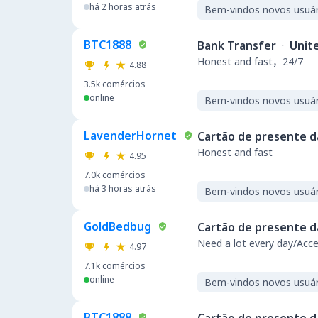
há 2 horas atrás
Bem-vindos novos usuár
BTC1888
Bank Transfer
·
Unit
Honest and fast，24/7
4.88
3.5k
comércios
online
Bem-vindos novos usuár
LavenderHornet
Cartão de presente d
Honest and fast
4.95
7.0k
comércios
há 3 horas atrás
Bem-vindos novos usuár
GoldBedbug
Cartão de presente d
Need a lot every day/Acce
4.97
7.1k
comércios
online
Bem-vindos novos usuár
BTC1888