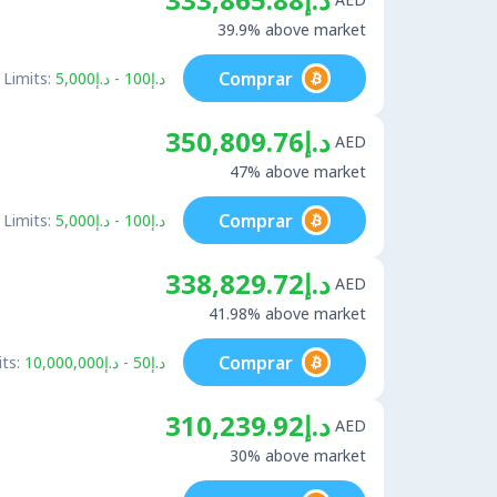
39.9% above market
Comprar
Limits:
د.إ100 - د.إ5,000
د.إ350,809.76
AED
47% above market
Comprar
Limits:
د.إ100 - د.إ5,000
د.إ338,829.72
AED
41.98% above market
Comprar
ts:
د.إ50 - د.إ10,000,000
د.إ310,239.92
AED
30% above market