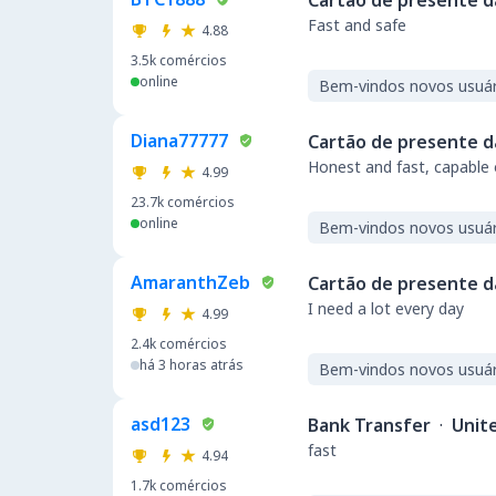
Cartão de presente d
Fast and safe
4.88
3.5k
comércios
online
Bem-vindos novos usuár
Diana77777
Cartão de presente d
Honest and fast, capable 
4.99
23.7k
comércios
online
Bem-vindos novos usuár
AmaranthZeb
Cartão de presente d
I need a lot every day
4.99
2.4k
comércios
há 3 horas atrás
Bem-vindos novos usuár
asd123
Bank Transfer
·
Unit
fast
4.94
1.7k
comércios