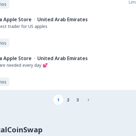
Limi
ios
a Apple Store
·
United Arab Emirates
est trader for US apples
ios
a Apple Store
·
United Arab Emirates
re needed every day 💕
ios
1
2
3

calCoinSwap