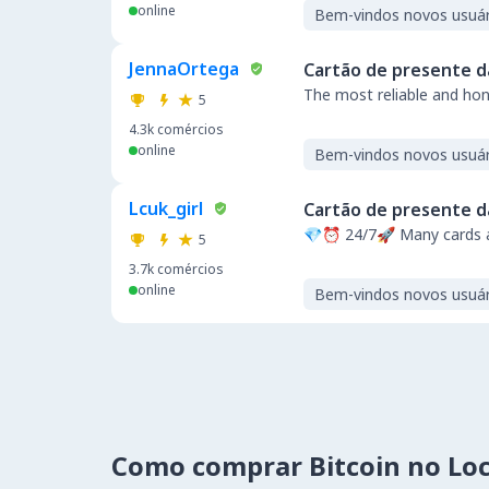
online
Bem-vindos novos usuár
JennaOrtega
Cartão de presente d
The most reliable and hon
5
4.3k
comércios
online
Bem-vindos novos usuár
Lcuk_girl
Cartão de presente d
💎⏰ 24/7🚀 Many cards a
5
3.7k
comércios
online
Bem-vindos novos usuár
Como comprar Bitcoin no Lo