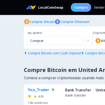
LocalCoinSwap
Compre
Vender
Comprar Bitcoin
Comprar Ethereum
eu quero
Cripto
Comprar
Bi
Compre Bitcoin com Cash Deposit
Compre Bitc


Compre Bitcoin em United A
Comece a comprar criptomoedas usando mais 
Yico_Trader
Bank Transfer
·
Unit
Bank transfer
4.93
7.6k
comércios