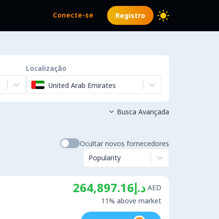
Conecte-se
Registro
Localização
United Arab Emirates
Busca Avançada

Ocultar novos fornecedores
Popularity
د.إ264,897.16
AED
11% above market