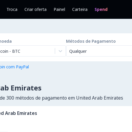
Troca
Criar oferta
Painel
Carteira
Spend
moeda
Métodos de Pagamento
tcoin
-
BTC
Qualquer
oin com PayPal
rab Emirates
de 300 métodos de pagamento em United Arab Emirates
ed Arab Emirates