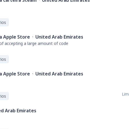
a carteira Steam
·
United Arab Emirates
ios
a Apple Store
·
United Arab Emirates
of accepting a large amount of code
ios
a Apple Store
·
United Arab Emirates
Limi
ios
ed Arab Emirates