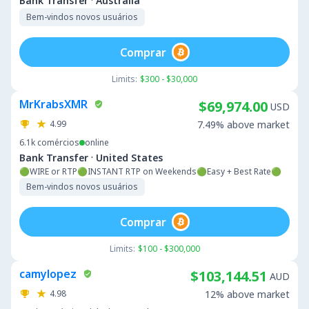
·
Bank Transfer
Australia
Bem-vindos novos usuários
Comprar
Limits:
$300 - $30,000
MrKrabsXMR
$69,974.00
USD
4.99
7.49% above market
6.1k
comércios
online
·
Bank Transfer
United States
🟢WIRE or RTP🟢INSTANT RTP on Weekends🟢Easy + Best Rate🟢
Bem-vindos novos usuários
Comprar
Limits:
$100 - $300,000
camylopez
$103,144.51
AUD
4.98
12% above market