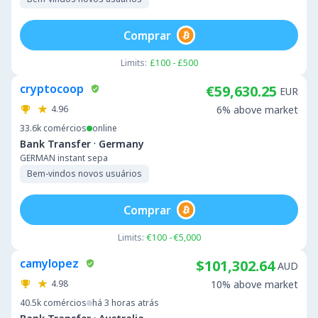
Comprar
Limits:
£100 - £500
cryptocoop
€59,630.25
EUR
4.96
6% above market
33.6k
comércios
online
·
Bank Transfer
Germany
GERMAN instant sepa
Bem-vindos novos usuários
Comprar
Limits:
€100 - €5,000
camylopez
$101,302.64
AUD
4.98
10% above market
40.5k
comércios
há 3 horas atrás