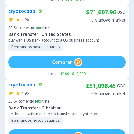
Limits:
£100 - £9,000
cryptocoop
$71,607.96
USD
4.96
10% above market
33.6k
comércios
online
·
Bank Transfer
United States
buy with a US bank account to a US business account
Bem-vindos novos usuários
Comprar
Limits:
$100 - $10,000
cryptocoop
£51,098.45
GBP
4.96
6% above market
33.6k
comércios
online
·
Bank Transfer
Gibraltar
get bitcoin with instant bank transfer with cryptocoop
Bem-vindos novos usuários