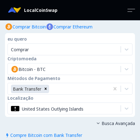
LocalCoinSwap
Comprar Bitcoin
Comprar Ethereum
eu quero
Comprar
Criptomoeda
Bitcoin
-
BTC
Métodos de Pagamento
Bank Transfer
Localização
United States Outlying Islands
Busca Avançada

Compre Bitcoin com Bank Transfer
