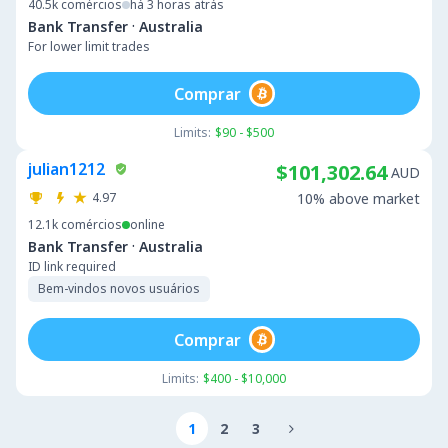
40.5k
comércios
há 3 horas atrás
·
Bank Transfer
Australia
For lower limit trades
Comprar
Limits:
$90 - $500
julian1212
$101,302.64
AUD
4.97
10% above market
12.1k
comércios
online
·
Bank Transfer
Australia
ID link required
Bem-vindos novos usuários
Comprar
Limits:
$400 - $10,000
1
2
3
