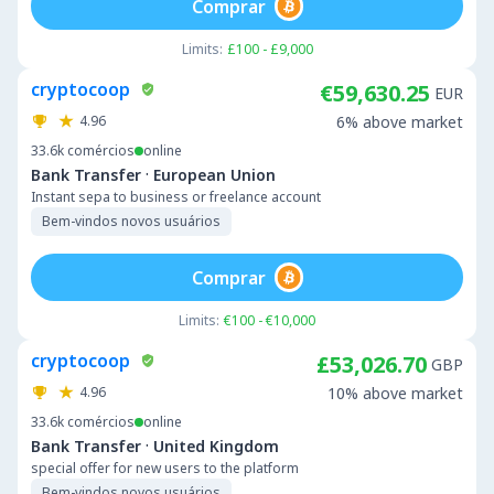
Comprar
Limits:
£100 - £9,000
cryptocoop
€59,630.25
EUR
4.96
6% above market
33.6k
comércios
online
·
Bank Transfer
European Union
Instant sepa to business or freelance account
Bem-vindos novos usuários
Comprar
Limits:
€100 - €10,000
cryptocoop
£53,026.70
GBP
4.96
10% above market
33.6k
comércios
online
·
Bank Transfer
United Kingdom
special offer for new users to the platform
Bem-vindos novos usuários