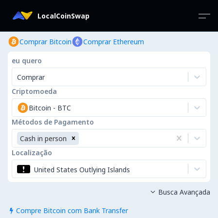
LocalCoinSwap
Comprar Bitcoin
Comprar Ethereum
eu quero
Comprar
Criptomoeda
Bitcoin
-
BTC
Métodos de Pagamento
Cash in person
Localização
United States Outlying Islands
Busca Avançada

Compre Bitcoin com Bank Transfer
