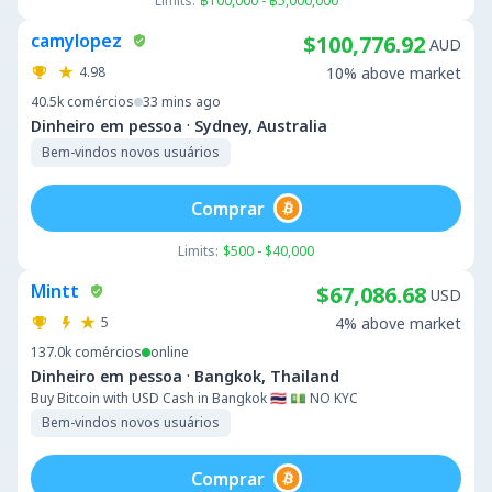
Limits:
฿100,000 - ฿5,000,000
camylopez
$100,776.92
AUD
4.98
10% above market
40.5k
comércios
33 mins ago
·
Dinheiro em pessoa
Sydney, Australia
Bem-vindos novos usuários
Comprar
Limits:
$500 - $40,000
Mintt
$67,086.68
USD
5
4% above market
137.0k
comércios
online
·
Dinheiro em pessoa
Bangkok, Thailand
Buy Bitcoin with USD Cash in Bangkok 🇹🇭 💵 NO KYC
Bem-vindos novos usuários
Comprar