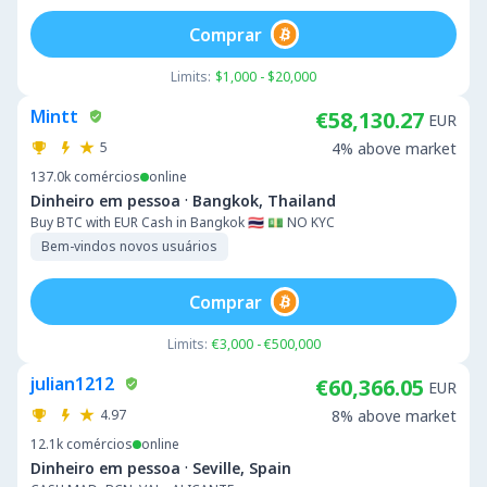
Comprar
Limits:
$1,000 - $20,000
Mintt
€58,130.27
EUR
5
4% above market
137.0k
comércios
online
·
Dinheiro em pessoa
Bangkok, Thailand
Buy BTC with EUR Cash in Bangkok 🇹🇭 💵 NO KYC
Bem-vindos novos usuários
Comprar
Limits:
€3,000 - €500,000
julian1212
€60,366.05
EUR
4.97
8% above market
12.1k
comércios
online
·
Dinheiro em pessoa
Seville, Spain