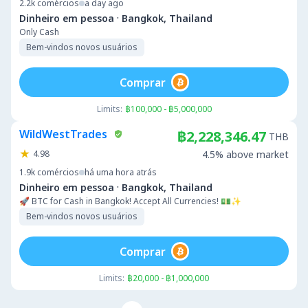
2.2k
comércios
a day ago
·
Dinheiro em pessoa
Bangkok, Thailand
Only Cash
Bem-vindos novos usuários
Comprar
Limits:
฿100,000 - ฿5,000,000
WildWestTrades
฿2,228,346.47
THB
4.98
4.5% above market
1.9k
comércios
há uma hora atrás
·
Dinheiro em pessoa
Bangkok, Thailand
🚀 BTC for Cash in Bangkok! Accept All Currencies! 💵✨
Bem-vindos novos usuários
Comprar
Limits:
฿20,000 - ฿1,000,000