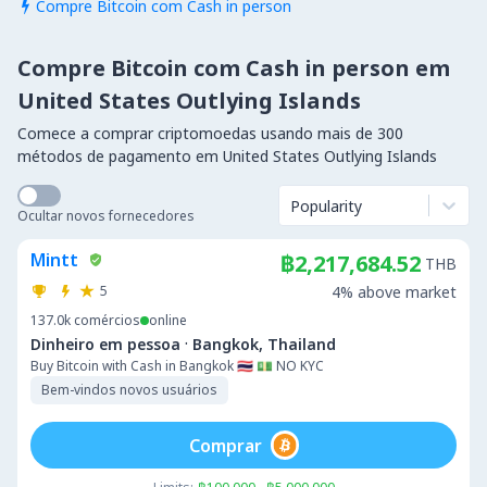
Compre Bitcoin com Cash in person

Compre Bitcoin com Cash in person em
United States Outlying Islands
Comece a comprar criptomoedas usando mais de 300
métodos de pagamento em United States Outlying Islands
Popularity
Ocultar novos fornecedores
Mintt
฿2,217,684.52
THB
5
4% above market
137.0k
comércios
online
·
Dinheiro em pessoa
Bangkok, Thailand
Buy Bitcoin with Cash in Bangkok 🇹🇭 💵 NO KYC
Bem-vindos novos usuários
Comprar