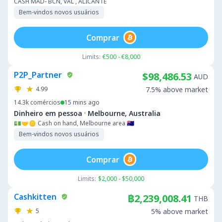
CASH MAD- BCN, VAL , ALICANTE
Bem-vindos novos usuários
Comprar
Limits:
€500 - €8,000
P2P_Partner
$98,486.53
AUD
4.99
7.5% above market
14.3k
comércios
15 mins ago
·
Dinheiro em pessoa
Melbourne, Australia
💵🤝🪙 Cash on hand, Melbourne area 🇦🇺
Bem-vindos novos usuários
Comprar
Limits:
$2,000 - $50,000
Cashkitten
฿2,239,008.41
THB
5
5% above market