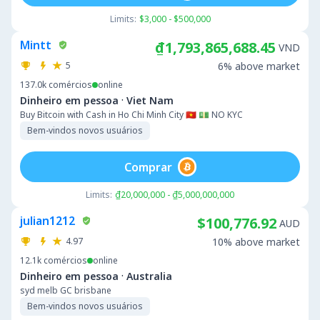
Limits:
$3,000 - $500,000
Mintt
₫1,793,865,688.45
VND
5
6% above market
137.0k
comércios
online
·
Dinheiro em pessoa
Viet Nam
Buy Bitcoin with Cash in Ho Chi Minh City 🇻🇳 💵 NO KYC
Bem-vindos novos usuários
Comprar
Limits:
₫20,000,000 - ₫5,000,000,000
julian1212
$100,776.92
AUD
4.97
10% above market
12.1k
comércios
online
·
Dinheiro em pessoa
Australia
syd melb GC brisbane
Bem-vindos novos usuários