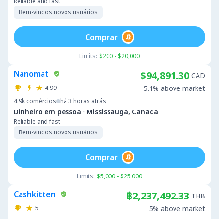
Reliable and fast
Bem-vindos novos usuários
Comprar
Limits:
$200 - $20,000
Nanomat
$94,891.30
CAD
4.99
5.1% above market
4.9k
comércios
há 3 horas atrás
·
Dinheiro em pessoa
Mississauga, Canada
Reliable and fast
Bem-vindos novos usuários
Comprar
Limits:
$5,000 - $25,000
Cashkitten
฿2,237,492.33
THB
5
5% above market