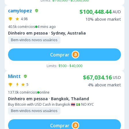
Limits:
฿100,000 - ฿5,000,000
camylopez
$100,448.44
AUD
4.98
10% above market
40.5k
comércios
4 mins ago
·
Dinheiro em pessoa
Sydney, Australia
Bem-vindos novos usuários
Comprar
Limits:
$500 - $40,000
Mintt
$67,034.16
USD
5
4% above market
137.0k
comércios
online
·
Dinheiro em pessoa
Bangkok, Thailand
Buy Bitcoin with USD Cash in Bangkok 🇹🇭 💵 NO KYC
Bem-vindos novos usuários
Comprar