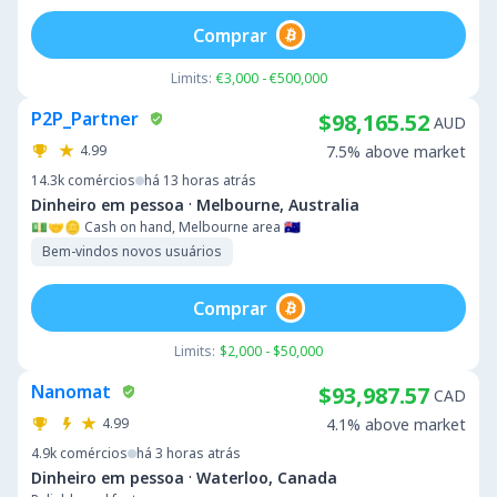
Comprar
Limits:
€3,000 - €500,000
P2P_Partner
$98,165.52
AUD
4.99
7.5% above market
14.3k
comércios
há 13 horas atrás
·
Dinheiro em pessoa
Melbourne, Australia
💵🤝🪙 Cash on hand, Melbourne area 🇦🇺
Bem-vindos novos usuários
Comprar
Limits:
$2,000 - $50,000
Nanomat
$93,987.57
CAD
4.99
4.1% above market
4.9k
comércios
há 3 horas atrás
·
Dinheiro em pessoa
Waterloo, Canada