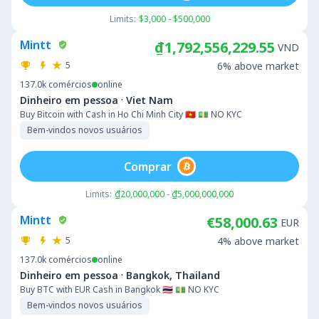
Limits:
$3,000 - $500,000
Mintt
₫1,792,556,229.55
VND
5
6% above market
137.0k
comércios
online
·
Dinheiro em pessoa
Viet Nam
Buy Bitcoin with Cash in Ho Chi Minh City 🇻🇳 💵 NO KYC
Bem-vindos novos usuários
Comprar
Limits:
₫20,000,000 - ₫5,000,000,000
Mintt
€58,000.63
EUR
5
4% above market
137.0k
comércios
online
·
Dinheiro em pessoa
Bangkok, Thailand
Buy BTC with EUR Cash in Bangkok 🇹🇭 💵 NO KYC
Bem-vindos novos usuários