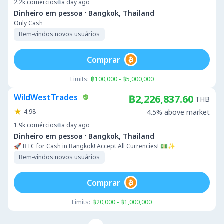
2.2k
comércios
a day ago
·
Dinheiro em pessoa
Bangkok, Thailand
Only Cash
Bem-vindos novos usuários
Comprar
Limits:
฿100,000 - ฿5,000,000
WildWestTrades
฿2,226,837.60
THB
4.98
4.5% above market
1.9k
comércios
a day ago
·
Dinheiro em pessoa
Bangkok, Thailand
🚀 BTC for Cash in Bangkok! Accept All Currencies! 💵✨
Bem-vindos novos usuários
Comprar
Limits:
฿20,000 - ฿1,000,000