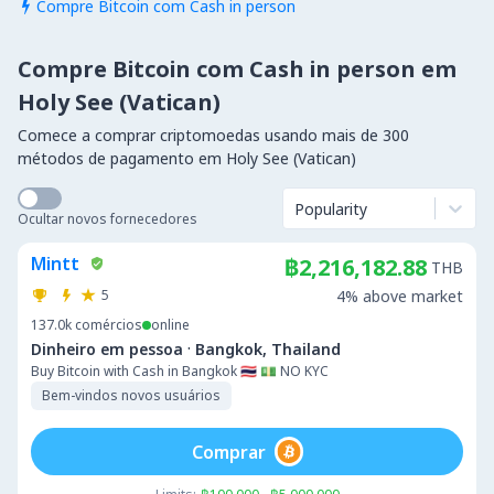
Compre Bitcoin com Cash in person

Compre Bitcoin com Cash in person em
Holy See (Vatican)
Comece a comprar criptomoedas usando mais de 300
métodos de pagamento em Holy See (Vatican)
Popularity
Ocultar novos fornecedores
Mintt
฿2,216,182.88
THB
5
4% above market
137.0k
comércios
online
·
Dinheiro em pessoa
Bangkok, Thailand
Buy Bitcoin with Cash in Bangkok 🇹🇭 💵 NO KYC
Bem-vindos novos usuários
Comprar