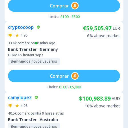
Comprar
Limits:
£100 - £500
cryptocoop
€59,505.97
EUR
4.96
6% above market
33.6k
comércios
8 mins ago
·
Bank Transfer
Germany
GERMAN instant sepa
Bem-vindos novos usuários
Comprar
Limits:
€100 - €5,000
camylopez
$100,983.89
AUD
4.98
10% above market
40.5k
comércios
há 9 horas atrás
·
Bank Transfer
Australia
Bem-vindos novos usuários