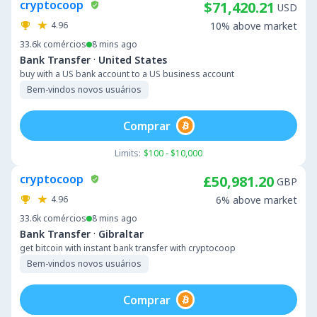
cryptocoop
$71,420.21
USD
4.96
10% above market
33.6k
comércios
8 mins ago
·
Bank Transfer
United States
buy with a US bank account to a US business account
Bem-vindos novos usuários
Comprar
Limits:
$100 - $10,000
cryptocoop
£50,981.20
GBP
4.96
6% above market
33.6k
comércios
8 mins ago
·
Bank Transfer
Gibraltar
get bitcoin with instant bank transfer with cryptocoop
Bem-vindos novos usuários
Comprar