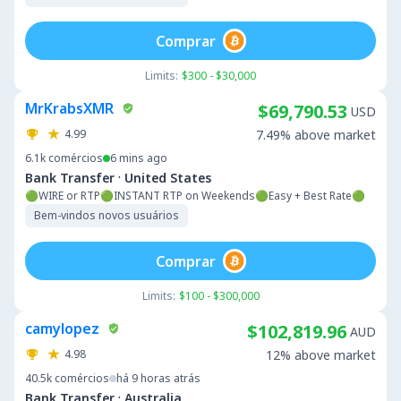
Comprar
Limits:
$300 - $30,000
MrKrabsXMR
$69,790.53
USD
4.99
7.49% above market
6.1k
comércios
6 mins ago
·
Bank Transfer
United States
🟢WIRE or RTP🟢INSTANT RTP on Weekends🟢Easy + Best Rate🟢
Bem-vindos novos usuários
Comprar
Limits:
$100 - $300,000
camylopez
$102,819.96
AUD
4.98
12% above market
40.5k
comércios
há 9 horas atrás
·
Bank Transfer
Australia