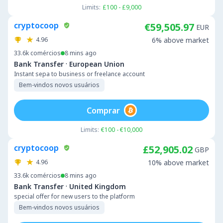
Limits:
£100 - £9,000
cryptocoop
€59,505.97
EUR
4.96
6% above market
33.6k
comércios
8 mins ago
·
Bank Transfer
European Union
Instant sepa to business or freelance account
Bem-vindos novos usuários
Comprar
Limits:
€100 - €10,000
cryptocoop
£52,905.02
GBP
4.96
10% above market
33.6k
comércios
8 mins ago
·
Bank Transfer
United Kingdom
special offer for new users to the platform
Bem-vindos novos usuários