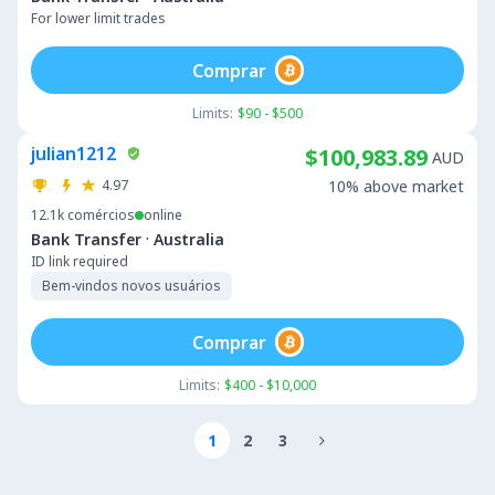
For lower limit trades
Comprar
Limits:
$90 - $500
julian1212
$100,983.89
AUD
4.97
10% above market
12.1k
comércios
online
·
Bank Transfer
Australia
ID link required
Bem-vindos novos usuários
Comprar
Limits:
$400 - $10,000
1
2
3
