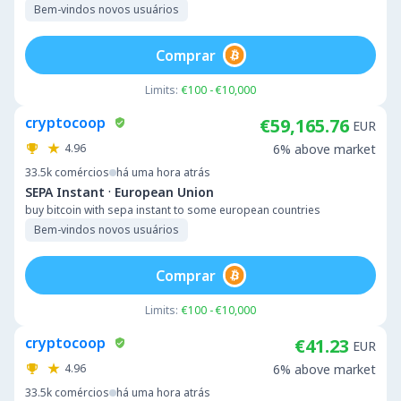
Bem-vindos novos usuários
Comprar
Limits:
€100 - €10,000
cryptocoop
€59,165.76
EUR
4.96
6% above market
33.5k
comércios
há uma hora atrás
·
SEPA Instant
European Union
buy bitcoin with sepa instant to some european countries
Bem-vindos novos usuários
Comprar
Limits:
€100 - €10,000
cryptocoop
€41.23
EUR
4.96
6% above market
33.5k
comércios
há uma hora atrás