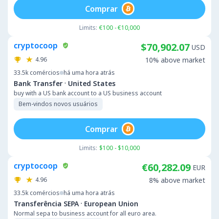
Comprar
Limits:
€100 - €10,000
cryptocoop
$70,902.07
USD
4.96
10% above market
33.5k
comércios
há uma hora atrás
·
Bank Transfer
United States
buy with a US bank account to a US business account
Bem-vindos novos usuários
Comprar
Limits:
$100 - $10,000
cryptocoop
€60,282.09
EUR
4.96
8% above market
33.5k
comércios
há uma hora atrás
·
Transferência SEPA
European Union
Normal sepa to business account for all euro area.