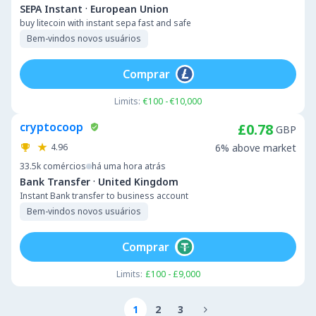
·
SEPA Instant
European Union
buy litecoin with instant sepa fast and safe
Bem-vindos novos usuários
Comprar
Limits:
€100 - €10,000
cryptocoop
£0.78
GBP
4.96
6% above market
33.5k
comércios
há uma hora atrás
·
Bank Transfer
United Kingdom
Instant Bank transfer to business account
Bem-vindos novos usuários
Comprar
Limits:
£100 - £9,000
1
2
3
