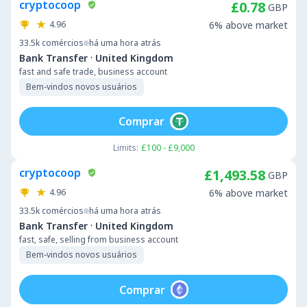
cryptocoop
£0.78
GBP
4.96
6% above market
33.5k
comércios
há uma hora atrás
·
Bank Transfer
United Kingdom
fast and safe trade, business account
Bem-vindos novos usuários
Comprar
Limits:
£100 - £9,000
cryptocoop
£1,493.58
GBP
4.96
6% above market
33.5k
comércios
há uma hora atrás
·
Bank Transfer
United Kingdom
fast, safe, selling from business account
Bem-vindos novos usuários
Comprar