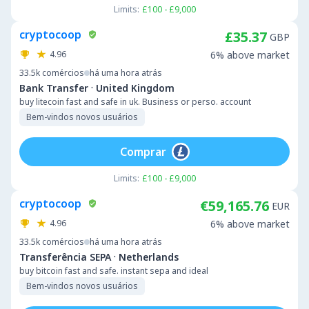
Limits:
£100 - £9,000
cryptocoop
£35.37
GBP
4.96
6% above market
33.5k
comércios
há uma hora atrás
·
Bank Transfer
United Kingdom
buy litecoin fast and safe in uk. Business or perso. account
Bem-vindos novos usuários
Comprar
Limits:
£100 - £9,000
cryptocoop
€59,165.76
EUR
4.96
6% above market
33.5k
comércios
há uma hora atrás
·
Transferência SEPA
Netherlands
buy bitcoin fast and safe. instant sepa and ideal
Bem-vindos novos usuários