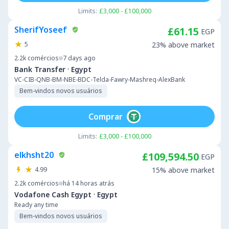
Limits:
£3,000 - £100,000
SherifYoseef
£61.15
EGP
5
23% above market
2.2k
comércios
7 days ago
·
Bank Transfer
Egypt
VC-CIB-QNB-BM-NBE-BDC-Telda-Fawry-Mashreq-AlexBank
Bem-vindos novos usuários
Comprar
Limits:
£3,000 - £100,000
elkhsht20
£109,594.50
EGP
4.99
15% above market
2.2k
comércios
há 14 horas atrás
·
Vodafone Cash Egypt
Egypt
Ready any time
Bem-vindos novos usuários