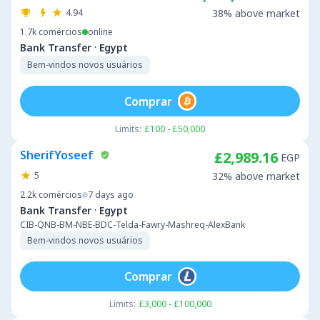
4.94
38% above market
1.7k
comércios
online
·
Bank Transfer
Egypt
Bem-vindos novos usuários
Comprar
Limits:
£100 - £50,000
SherifYoseef
£2,989.16
EGP
5
32% above market
2.2k
comércios
7 days ago
·
Bank Transfer
Egypt
CIB-QNB-BM-NBE-BDC-Telda-Fawry-Mashreq-AlexBank
Bem-vindos novos usuários
Comprar
Limits:
£3,000 - £100,000