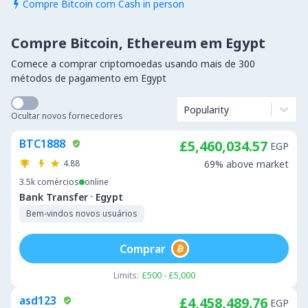
Compre Bitcoin com Cash in person

Compre Bitcoin, Ethereum em Egypt
Comece a comprar criptomoedas usando mais de 300
métodos de pagamento em Egypt
Popularity
Ocultar novos fornecedores
BTC1888
£5,460,034.57
EGP
4.88
69% above market
3.5k
comércios
online
·
Bank Transfer
Egypt
Bem-vindos novos usuários
Comprar
Limits:
£500 - £5,000
asd123
£4,458,489.76
EGP