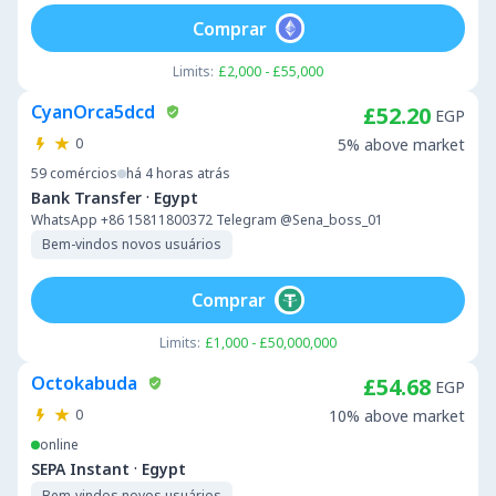
Comprar
Limits:
£2,000 - £55,000
CyanOrca5dcd
£52.20
EGP
0
5% above market
59
comércios
há 4 horas atrás
·
Bank Transfer
Egypt
WhatsApp +86 15811800372 Telegram @Sena_boss_01
Bem-vindos novos usuários
Comprar
Limits:
£1,000 - £50,000,000
Octokabuda
£54.68
EGP
0
10% above market
online
·
SEPA Instant
Egypt
Bem-vindos novos usuários