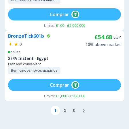
Comprar
Limits:
£100 - £5,000,000
BronzeTick601b
£54.68
EGP
0
10% above market
online
·
SEPA Instant
Egypt
Fast and convenient
Bem-vindos novos usuários
Comprar
Limits:
£1,000 - £500,000
1
2
3
