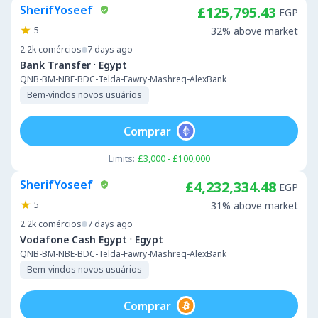
SherifYoseef
£125,795.43
EGP
5
32% above market
2.2k
comércios
7 days ago
·
Bank Transfer
Egypt
QNB-BM-NBE-BDC-Telda-Fawry-Mashreq-AlexBank
Bem-vindos novos usuários
Comprar
Limits:
£3,000 - £100,000
SherifYoseef
£4,232,334.48
EGP
5
31% above market
2.2k
comércios
7 days ago
·
Vodafone Cash Egypt
Egypt
QNB-BM-NBE-BDC-Telda-Fawry-Mashreq-AlexBank
Bem-vindos novos usuários
Comprar