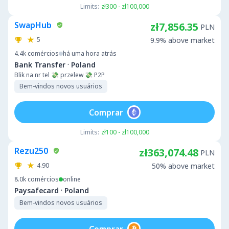
Limits:
zł300 - zł100,000
SwapHub
zł7,856.35
PLN
5
9.9% above market
4.4k
comércios
há uma hora atrás
·
Bank Transfer
Poland
Blik na nr tel 💸 przelew 💸 P2P
Bem-vindos novos usuários
Comprar
Limits:
zł100 - zł100,000
Rezu250
zł363,074.48
PLN
4.90
50% above market
8.0k
comércios
online
·
Paysafecard
Poland
Bem-vindos novos usuários
Comprar