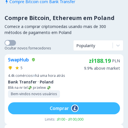
Compre Bitcoin com Bank Transfer

Compre Bitcoin, Ethereum em Poland
Comece a comprar criptomoedas usando mais de 300
métodos de pagamento em Poland
Popularity
Ocultar novos fornecedores
SwapHub
zł188.19
PLN
5
9.9% above market
4.4k
comércios
há uma hora atrás
·
Bank Transfer
Poland
Blik na nr tel💸 przelew 💸
Bem-vindos novos usuários
Comprar
Limits:
zł100 - zł100,000