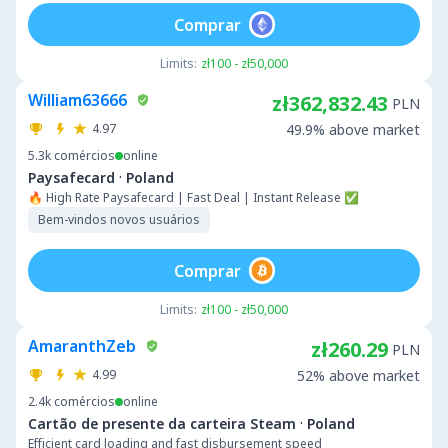
Comprar
Limits:
zł100 - zł50,000
William63666
zł362,832.43
PLN
4.97
49.9% above market
5.3k
comércios
online
·
Paysafecard
Poland
🔥 High Rate Paysafecard | Fast Deal | Instant Release ✅
Bem-vindos novos usuários
Comprar
Limits:
zł100 - zł50,000
AmaranthZeb
zł260.29
PLN
4.99
52% above market
2.4k
comércios
online
·
Cartão de presente da carteira Steam
Poland
Efficient card loading and fast disbursement speed