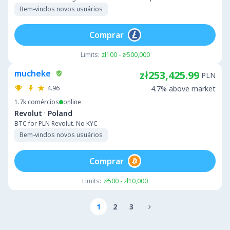
Bem-vindos novos usuários
Comprar
Limits:
zł100 - zł500,000
mucheke
zł253,425.99
PLN
4.96
4.7% above market
1.7k
comércios
online
·
Revolut
Poland
BTC for PLN Revolut. No KYC
Bem-vindos novos usuários
Comprar
Limits:
zł500 - zł10,000
1
2
3
