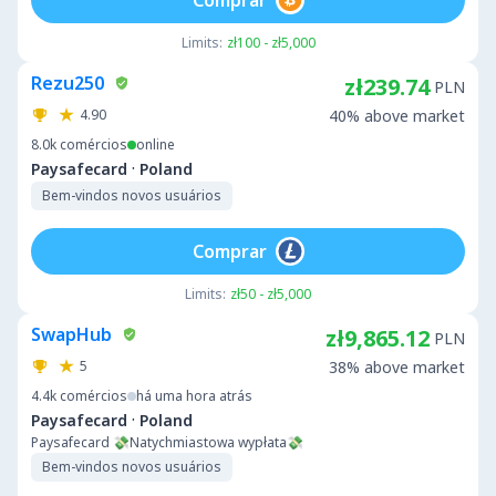
Limits:
zł100 - zł5,000
Rezu250
zł239.74
PLN
4.90
40% above market
8.0k
comércios
online
·
Paysafecard
Poland
Bem-vindos novos usuários
Comprar
Limits:
zł50 - zł5,000
SwapHub
zł9,865.12
PLN
5
38% above market
4.4k
comércios
há uma hora atrás
·
Paysafecard
Poland
Paysafecard 💸Natychmiastowa wypłata💸
Bem-vindos novos usuários