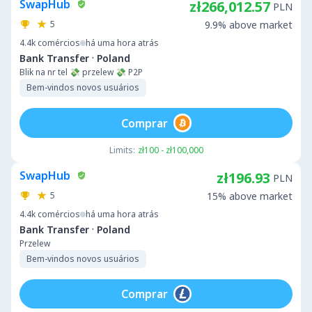
SwapHub
zł266,012.57
PLN
5
9.9% above market
4.4k
comércios
há uma hora atrás
·
Bank Transfer
Poland
Blik na nr tel 💸 przelew 💸 P2P
Bem-vindos novos usuários
Comprar
Limits:
zł100 - zł100,000
SwapHub
zł196.93
PLN
5
15% above market
4.4k
comércios
há uma hora atrás
·
Bank Transfer
Poland
Przelew
Bem-vindos novos usuários
Comprar