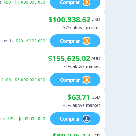
Comprar
s:
$50 - $1,000,000,000
$100,938.62
USD
57% above market
Comprar
Limits:
$20 - $100,000
$155,625.02
AUD
70% above market
Comprar
$100 - $5,000,000,000
$63.71
USD
40% above market
Comprar
its:
$25 - $100,000,000
$80,275.13
USD