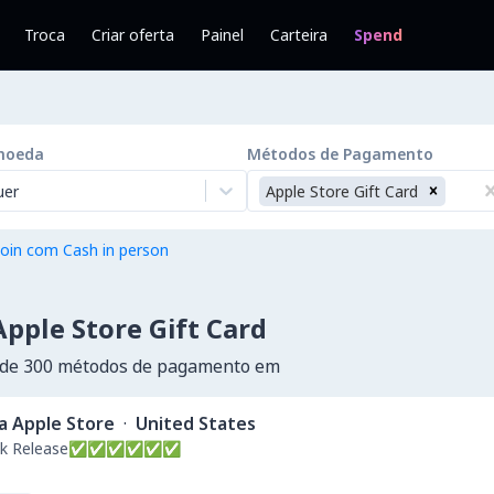
Troca
Criar oferta
Painel
Carteira
Spend
moeda
Métodos de Pagamento
uer
Apple Store Gift Card
oin com Cash in person
pple Store Gift Card
 de 300 métodos de pagamento em
a Apple Store
·
United States
--Quick Release✅✅✅✅✅✅