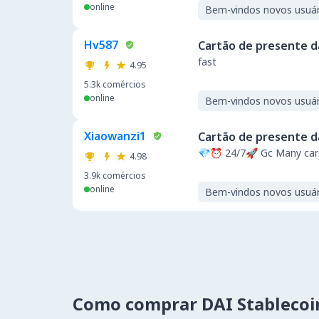
online
Bem-vindos novos usuár
Hv587
Cartão de presente d
fast
4.95
5.3k
comércios
online
Bem-vindos novos usuár
Xiaowanzi1
Cartão de presente d
💎⏰ 24/7🚀 Gc Many card
4.98
3.9k
comércios
online
Bem-vindos novos usuár
Como comprar DAI Stablecoi