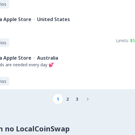
ios
a Apple Store
·
United States
Limits:
$5
ios
a Apple Store
·
Australia
s are needed every day 💕
ios
1
2
3

n no LocalCoinSwap