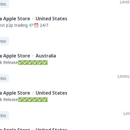
Limit
ios
a Apple Store
·
United States
st p2p trading 💎⏰ 24/7
ios
a Apple Store
·
Australia
--Quick Release✅✅✅✅✅✅
Limits:
ios
a Apple Store
·
United States
--Quick Release✅✅✅✅✅✅
Lim
ios