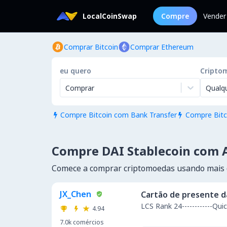
LocalCoinSwap
Compre
Vender
Comprar Bitcoin
Comprar Ethereum
eu quero
Cripto
Comprar
Qualq
Compre Bitcoin com Bank Transfer
Compre Bitc


Compre DAI Stablecoin com A
Comece a comprar criptomoedas usando mais
JX_Chen
Cartão de presente d
LCS Rank 24----------
4.94
7.0k
comércios