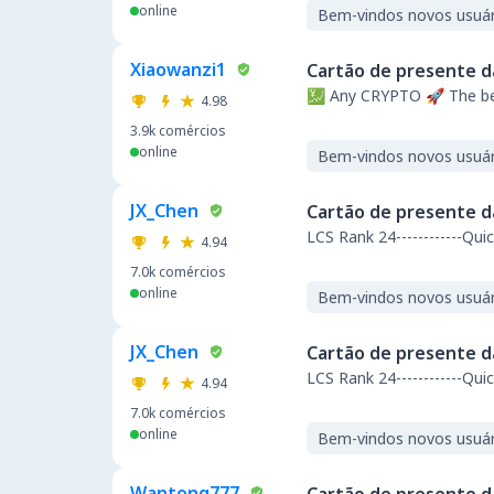
online
Bem-vindos novos usuár
Xiaowanzi1
Cartão de presente d
💹 Any CRYPTO 🚀 The be
4.98
3.9k
comércios
online
Bem-vindos novos usuár
JX_Chen
Cartão de presente d
LCS Rank 24----------
4.94
7.0k
comércios
online
Bem-vindos novos usuár
JX_Chen
Cartão de presente d
LCS Rank 24----------
4.94
7.0k
comércios
online
Bem-vindos novos usuár
Wantong777