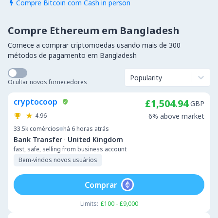
Compre Bitcoin com Cash in person

Compre Ethereum em Bangladesh
Comece a comprar criptomoedas usando mais de 300
métodos de pagamento em Bangladesh
Popularity
Ocultar novos fornecedores
cryptocoop
£1,504.94
GBP
4.96
6% above market
33.5k
comércios
há 6 horas atrás
·
Bank Transfer
United Kingdom
fast, safe, selling from business account
Bem-vindos novos usuários
Comprar
Limits:
£100 - £9,000