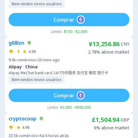
Bem-vindos novos usuários
Comprar
Limits:
$100 - $2,000
g68izn
¥13,256.86
CNY
4.99
2.78% above market
9.6k
comércios
20 mins ago
·
Alipay
China
Alipay WeChat bank card 24/7为你服务 支付宝 微信 银行卡
Bem-vindos novos usuários
Comprar
Limits:
¥3,000 - ¥890,000
cryptocoop
£1,504.94
GBP
4.96
6% above market
33.5k
comércios
há 6 horas atrás