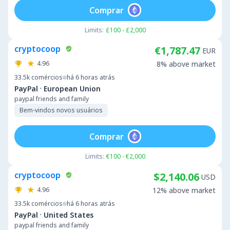
Comprar
Limits:
£100 - £2,000
cryptocoop
€1,787.47
EUR
4.96
8% above market
33.5k
comércios
há 6 horas atrás
·
PayPal
European Union
paypal friends and family
Bem-vindos novos usuários
Comprar
Limits:
€100 - €2,000
cryptocoop
$2,140.06
USD
4.96
12% above market
33.5k
comércios
há 6 horas atrás
·
PayPal
United States
paypal friends and family