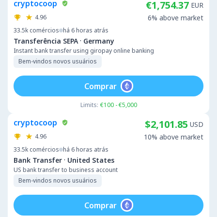
cryptocoop
€1,754.37
EUR
4.96
6% above market
33.5k
comércios
há 6 horas atrás
·
Transferência SEPA
Germany
Instant bank transfer using giropay online banking
Bem-vindos novos usuários
Comprar
Limits:
€100 - €5,000
cryptocoop
$2,101.85
USD
4.96
10% above market
33.5k
comércios
há 6 horas atrás
·
Bank Transfer
United States
US bank transfer to business account
Bem-vindos novos usuários
Comprar