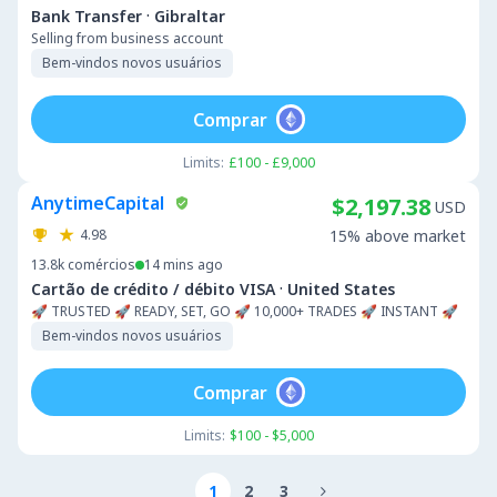
·
Bank Transfer
Gibraltar
Selling from business account
Bem-vindos novos usuários
Comprar
Limits:
£100 - £9,000
AnytimeCapital
$2,197.38
USD
4.98
15% above market
13.8k
comércios
14 mins ago
·
Cartão de crédito / débito VISA
United States
🚀 TRUSTED 🚀 READY, SET, GO 🚀 10,000+ TRADES 🚀 INSTANT 🚀
Bem-vindos novos usuários
Comprar
Limits:
$100 - $5,000
1
2
3
