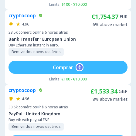
Limits:
$100 - $10,000
cryptocoop
€1,754.37
EUR
4.96
6% above market
33.5k
comércios
há 6 horas atrás
·
Bank Transfer
European Union
Buy Ethereum instant in euro.
Bem-vindos novos usuários
Comprar
Limits:
€100 - €10,000
cryptocoop
£1,533.34
GBP
4.96
8% above market
33.5k
comércios
há 6 horas atrás
·
PayPal
United Kingdom
Buy eth with paypal F&F
Bem-vindos novos usuários