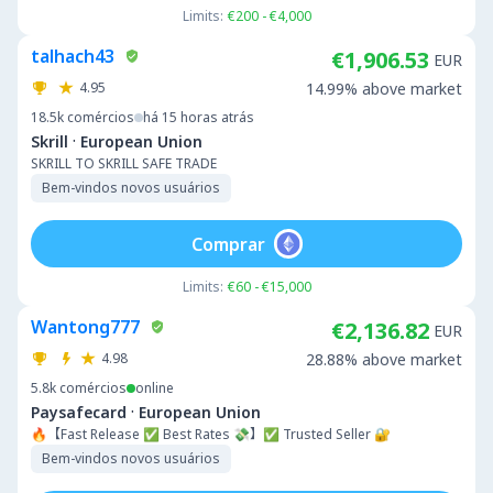
Limits:
€200 - €4,000
talhach43
€1,906.53
EUR
4.95
14.99% above market
18.5k
comércios
há 15 horas atrás
·
Skrill
European Union
SKRILL TO SKRILL SAFE TRADE
Bem-vindos novos usuários
Comprar
Limits:
€60 - €15,000
Wantong777
€2,136.82
EUR
4.98
28.88% above market
5.8k
comércios
online
·
Paysafecard
European Union
🔥【Fast Release ✅ Best Rates 💸】✅ Trusted Seller 🔐
Bem-vindos novos usuários