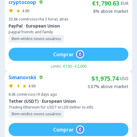
cryptocoop
€1,790.63
EUR
4.96
8% above market
33.6k
comércios
há 3 horas atrás
·
PayPal
European Union
paypal friends and family
Bem-vindos novos usuários
Comprar
Limits:
€100 - €2,000
Simanovskii
$1,975.74
USD
4.99
3.07% above market
8.6k
comércios
9 days ago
·
Tether (USDT)
European Union
Trading Ethereum for USDT erc20! (tether to eth)
Bem-vindos novos usuários
Comprar