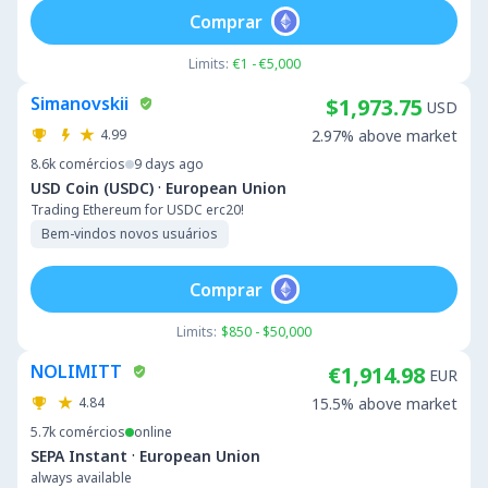
Comprar
Limits:
€1 - €5,000
Simanovskii
$1,973.75
USD
4.99
2.97% above market
8.6k
comércios
9 days ago
·
USD Coin (USDC)
European Union
Trading Ethereum for USDC erc20!
Bem-vindos novos usuários
Comprar
Limits:
$850 - $50,000
NOLIMITT
€1,914.98
EUR
4.84
15.5% above market
5.7k
comércios
online
·
SEPA Instant
European Union
always available