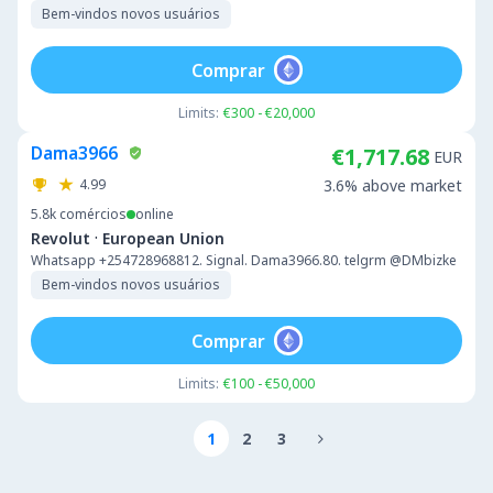
Bem-vindos novos usuários
Comprar
Limits:
€300 - €20,000
Dama3966
€1,717.68
EUR
4.99
3.6% above market
5.8k
comércios
online
·
Revolut
European Union
Whatsapp +254728968812. Signal. Dama3966.80. telgrm @DMbizke
Bem-vindos novos usuários
Comprar
Limits:
€100 - €50,000
1
2
3
