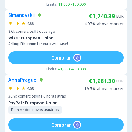
Limits:
$1,000 - $50,000
Simanovskii
€1,740.39
EUR
4.99
4.97% above market
8.6k
comércios
9 days ago
·
Wise
European Union
Selling Ethereum for euro with wise!
Comprar
Limits:
€1,000 - €50,000
AnnaPrague
€1,981.30
EUR
4.98
19.5% above market
30.9k
comércios
há 6 horas atrás
·
PayPal
European Union
Bem-vindos novos usuários
Comprar