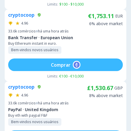
Limits:
$100 - $10,000
cryptocoop
€1,753.11
EUR
4.96
6% above market
33.6k
comércios
há uma hora atrás
·
Bank Transfer
European Union
Buy Ethereum instant in euro.
Bem-vindos novos usuários
Comprar
Limits:
€100 - €10,000
cryptocoop
£1,530.67
GBP
4.96
8% above market
33.6k
comércios
há uma hora atrás
·
PayPal
United Kingdom
Buy eth with paypal F&F
Bem-vindos novos usuários