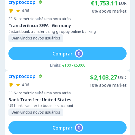
cryptocoop
€1,753.11
EUR
4.96
6% above market
33.6k
comércios
há uma hora atrás
·
Transferência SEPA
Germany
Instant bank transfer using giropay online banking
Bem-vindos novos usuários
Comprar
Limits:
€100 - €5,000
cryptocoop
$2,103.27
USD
4.96
10% above market
33.6k
comércios
há uma hora atrás
·
Bank Transfer
United States
US bank transfer to business account
Bem-vindos novos usuários
Comprar