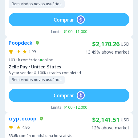
Bem-vindos novos usuários
Comprar
Limits:
$100 - $1,000
Poopdeck
$2,170.26
USD
4.99
13.49% above market
103.1k
comércios
online
·
Zelle Pay
United States
8 year vendor & 100K+ trades completed
Bem-vindos novos usuários
Comprar
Limits:
$100 - $2,000
cryptocoop
$2,141.51
USD
4.96
12% above market
33.6k
comércios
há uma hora atrás