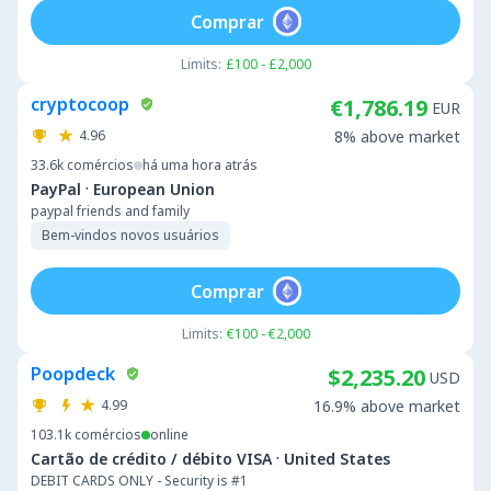
Comprar
Limits:
£100 - £2,000
cryptocoop
€1,786.19
EUR
4.96
8% above market
33.6k
comércios
há uma hora atrás
·
PayPal
European Union
paypal friends and family
Bem-vindos novos usuários
Comprar
Limits:
€100 - €2,000
Poopdeck
$2,235.20
USD
4.99
16.9% above market
103.1k
comércios
online
·
Cartão de crédito / débito VISA
United States
DEBIT CARDS ONLY - Security is #1