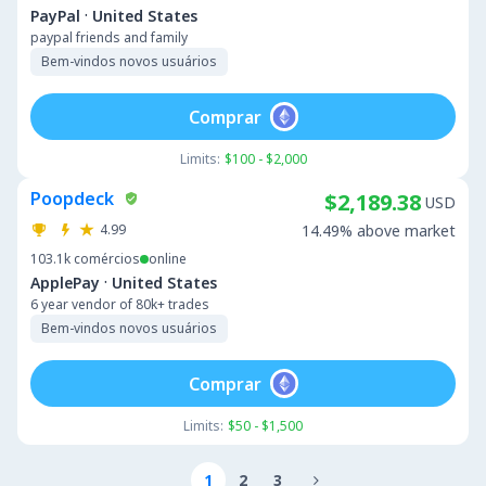
·
PayPal
United States
paypal friends and family
Bem-vindos novos usuários
Comprar
Limits:
$100 - $2,000
Poopdeck
$2,189.38
USD
4.99
14.49% above market
103.1k
comércios
online
·
ApplePay
United States
6 year vendor of 80k+ trades
Bem-vindos novos usuários
Comprar
Limits:
$50 - $1,500
1
2
3
