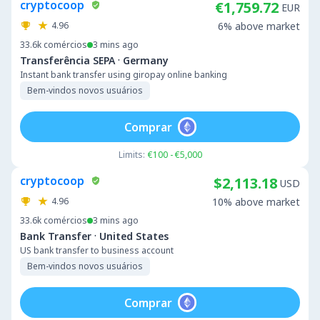
cryptocoop
€1,759.72
EUR
4.96
6% above market
33.6k
comércios
3 mins ago
·
Transferência SEPA
Germany
Instant bank transfer using giropay online banking
Bem-vindos novos usuários
Comprar
Limits:
€100 - €5,000
cryptocoop
$2,113.18
USD
4.96
10% above market
33.6k
comércios
3 mins ago
·
Bank Transfer
United States
US bank transfer to business account
Bem-vindos novos usuários
Comprar