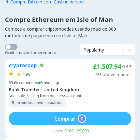
Compre Bitcoin com Cash in person

Compre Ethereum em Isle of Man
Comece a comprar criptomoedas usando mais de 300
métodos de pagamento em Isle of Man
Popularity
Ocultar novos fornecedores
cryptocoop
£1,507.94
GBP
4.96
6% above market
33.6k
comércios
3 mins ago
·
Bank Transfer
United Kingdom
fast, safe, selling from business account
Bem-vindos novos usuários
Comprar
Limits:
£100 - £9,000