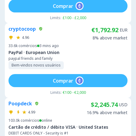
Comprar
Limits:
£100 - £2,000
cryptocoop
€1,792.92
EUR
4.96
8% above market
33.6k
comércios
3 mins ago
·
PayPal
European Union
paypal friends and family
Bem-vindos novos usuários
Comprar
Limits:
€100 - €2,000
Poopdeck
$2,245.74
USD
4.99
16.9% above market
103.0k
comércios
online
·
Cartão de crédito / débito VISA
United States
DEBIT CARDS ONLY - Security is #1