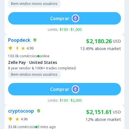
Bem-vindos novos usuários
Comprar
Limits:
$100 - $1,000
Poopdeck
$2,180.26
USD
4.99
13.49% above market
103.0k
comércios
online
·
Zelle Pay
United States
8 year vendor & 100K+ trades completed
Bem-vindos novos usuários
Comprar
Limits:
$100 - $2,000
cryptocoop
$2,151.61
USD
4.96
12% above market
33.6k
comércios
3 mins ago