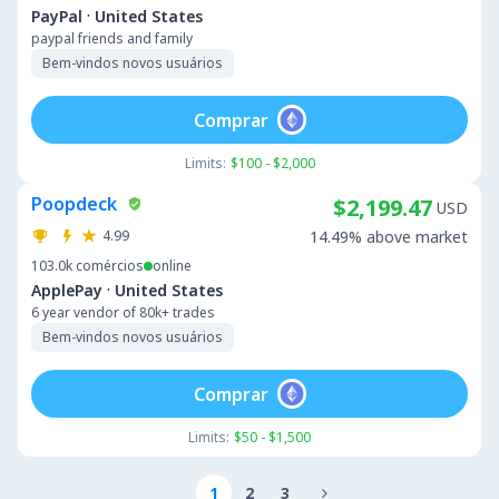
·
PayPal
United States
paypal friends and family
Bem-vindos novos usuários
Comprar
Limits:
$100 - $2,000
Poopdeck
$2,199.47
USD
4.99
14.49% above market
103.0k
comércios
online
·
ApplePay
United States
6 year vendor of 80k+ trades
Bem-vindos novos usuários
Comprar
Limits:
$50 - $1,500
1
2
3
