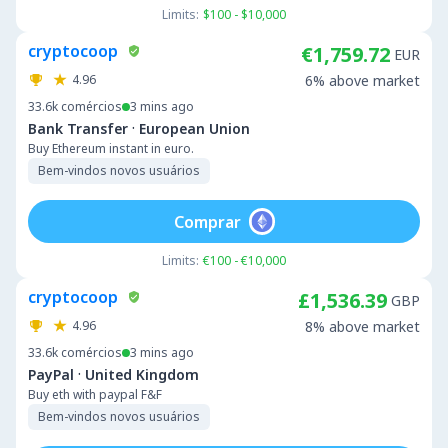
Limits:
$100 - $10,000
cryptocoop
€1,759.72
EUR
4.96
6% above market
33.6k
comércios
3 mins ago
·
Bank Transfer
European Union
Buy Ethereum instant in euro.
Bem-vindos novos usuários
Comprar
Limits:
€100 - €10,000
cryptocoop
£1,536.39
GBP
4.96
8% above market
33.6k
comércios
3 mins ago
·
PayPal
United Kingdom
Buy eth with paypal F&F
Bem-vindos novos usuários