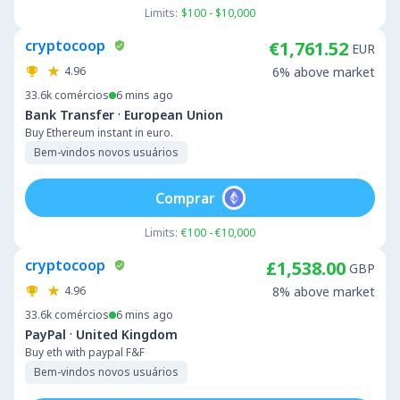
Limits:
$100 - $10,000
cryptocoop
€1,761.52
EUR
4.96
6% above market
33.6k
comércios
6 mins ago
·
Bank Transfer
European Union
Buy Ethereum instant in euro.
Bem-vindos novos usuários
Comprar
Limits:
€100 - €10,000
cryptocoop
£1,538.00
GBP
4.96
8% above market
33.6k
comércios
6 mins ago
·
PayPal
United Kingdom
Buy eth with paypal F&F
Bem-vindos novos usuários