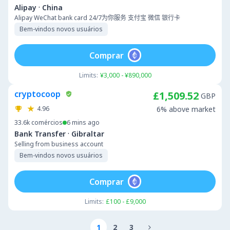
·
Alipay
China
Alipay WeChat bank card 24/7为你服务 支付宝 微信 银行卡
Bem-vindos novos usuários
Comprar
Limits:
¥3,000 - ¥890,000
cryptocoop
£1,509.52
GBP
4.96
6% above market
33.6k
comércios
6 mins ago
·
Bank Transfer
Gibraltar
Selling from business account
Bem-vindos novos usuários
Comprar
Limits:
£100 - £9,000
1
2
3
