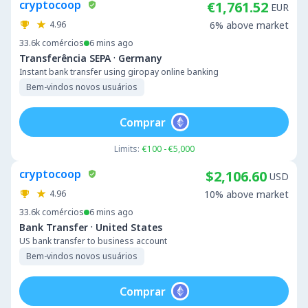
cryptocoop
€1,761.52
EUR
4.96
6% above market
33.6k
comércios
6 mins ago
·
Transferência SEPA
Germany
Instant bank transfer using giropay online banking
Bem-vindos novos usuários
Comprar
Limits:
€100 - €5,000
cryptocoop
$2,106.60
USD
4.96
10% above market
33.6k
comércios
6 mins ago
·
Bank Transfer
United States
US bank transfer to business account
Bem-vindos novos usuários
Comprar