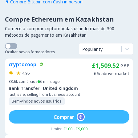
Compre Bitcoin com Cash in person

Compre Ethereum em Kazakhstan
Comece a comprar criptomoedas usando mais de 300
métodos de pagamento em Kazakhstan
Popularity
Ocultar novos fornecedores
cryptocoop
£1,509.52
GBP
4.96
6% above market
33.6k
comércios
6 mins ago
·
Bank Transfer
United Kingdom
fast, safe, selling from business account
Bem-vindos novos usuários
Comprar
Limits:
£100 - £9,000