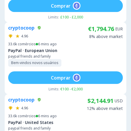
Comprar
Limits:
£100 - £2,000
cryptocoop
€1,794.76
EUR
4.96
8% above market
33.6k
comércios
6 mins ago
·
PayPal
European Union
paypal friends and family
Bem-vindos novos usuários
Comprar
Limits:
€100 - €2,000
cryptocoop
$2,144.91
USD
4.96
12% above market
33.6k
comércios
6 mins ago
·
PayPal
United States
paypal friends and family