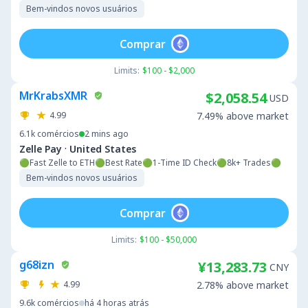
Bem-vindos novos usuários
Comprar
Limits:
$100 - $2,000
MrKrabsXMR
$2,058.54
USD
4.99
7.49% above market
6.1k
comércios
2 mins ago
·
Zelle Pay
United States
🟢Fast Zelle to ETH🟢Best Rate🟢1-Time ID Check🟢8k+ Trades🟢
Bem-vindos novos usuários
Comprar
Limits:
$100 - $50,000
g68izn
¥13,283.73
CNY
4.99
2.78% above market
9.6k
comércios
há 4 horas atrás