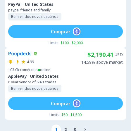
·
PayPal
United States
paypal friends and family
Bem-vindos novos usuários
Comprar
Limits:
$100 - $2,000
Poopdeck
$2,190.41
USD
4.99
14.59% above market
103.0k
comércios
online
·
ApplePay
United States
6 year vendor of 80k+ trades
Bem-vindos novos usuários
Comprar
Limits:
$50 - $1,500
1
2
3
