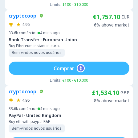
Limits:
$100 - $10,000
cryptocoop
€1,757.10
EUR
4.96
6% above market
33.6k
comércios
4 mins ago
·
Bank Transfer
European Union
Buy Ethereum instant in euro.
Bem-vindos novos usuários
Comprar
Limits:
€100 - €10,000
cryptocoop
£1,534.10
GBP
4.96
8% above market
33.6k
comércios
4 mins ago
·
PayPal
United Kingdom
Buy eth with paypal F&F
Bem-vindos novos usuários