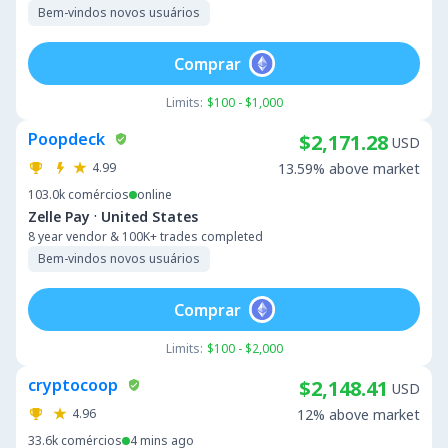
Bem-vindos novos usuários
Comprar
Limits:
$100 - $1,000
Poopdeck
$2,171.28
USD
4.99
13.59% above market
103.0k
comércios
online
·
Zelle Pay
United States
8 year vendor & 100K+ trades completed
Bem-vindos novos usuários
Comprar
Limits:
$100 - $2,000
cryptocoop
$2,148.41
USD
4.96
12% above market
33.6k
comércios
4 mins ago