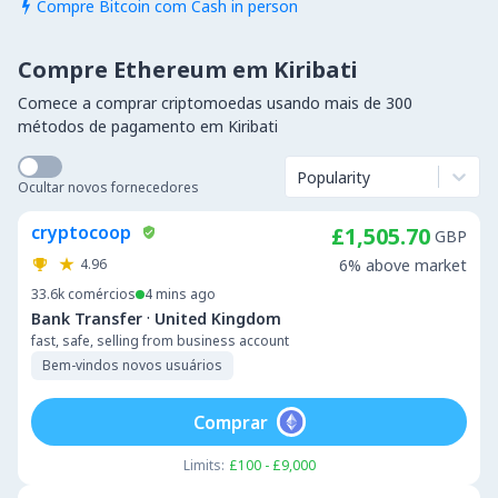
Compre Bitcoin com Cash in person

Compre Ethereum em Kiribati
Comece a comprar criptomoedas usando mais de 300
métodos de pagamento em Kiribati
Popularity
Ocultar novos fornecedores
cryptocoop
£1,505.70
GBP
4.96
6% above market
33.6k
comércios
4 mins ago
·
Bank Transfer
United Kingdom
fast, safe, selling from business account
Bem-vindos novos usuários
Comprar
Limits:
£100 - £9,000