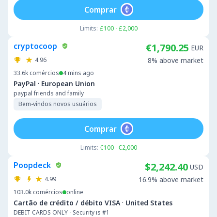
Comprar
Limits:
£100 - £2,000
cryptocoop
€1,790.25
EUR
4.96
8% above market
33.6k
comércios
4 mins ago
·
PayPal
European Union
paypal friends and family
Bem-vindos novos usuários
Comprar
Limits:
€100 - €2,000
Poopdeck
$2,242.40
USD
4.99
16.9% above market
103.0k
comércios
online
·
Cartão de crédito / débito VISA
United States
DEBIT CARDS ONLY - Security is #1