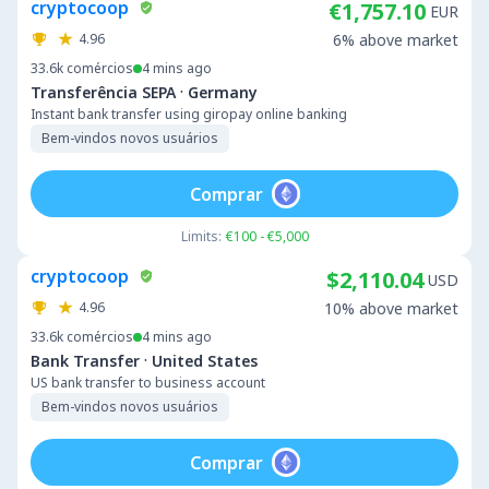
cryptocoop
€1,757.10
EUR
4.96
6% above market
33.6k
comércios
4 mins ago
·
Transferência SEPA
Germany
Instant bank transfer using giropay online banking
Bem-vindos novos usuários
Comprar
Limits:
€100 - €5,000
cryptocoop
$2,110.04
USD
4.96
10% above market
33.6k
comércios
4 mins ago
·
Bank Transfer
United States
US bank transfer to business account
Bem-vindos novos usuários
Comprar