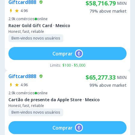
Giftcard888
$58,716.79
MXN
4.96
79% above market
2.9k
comércios
online
·
Razer Gold Gift Card
Mexico
Honest, fast, reliable
Bem-vindos novos usuários
Comprar
Limits:
$100 - $5,000
Giftcard888
$65,277.33
MXN
4.96
99% above market
2.9k
comércios
online
·
Cartão de presente da Apple Store
Mexico
Honest, fast, reliable
Bem-vindos novos usuários
Comprar