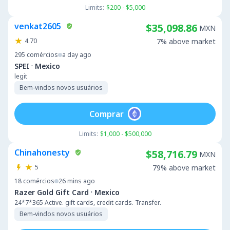
Limits:
$200 - $5,000
venkat2605
$35,098.86
MXN
4.70
7% above market
295
comércios
a day ago
·
SPEI
Mexico
legit
Bem-vindos novos usuários
Comprar
Limits:
$1,000 - $500,000
Chinahonesty
$58,716.79
MXN
5
79% above market
18
comércios
26 mins ago
·
Razer Gold Gift Card
Mexico
24*7*365 Active. gift cards, credit cards. Transfer.
Bem-vindos novos usuários