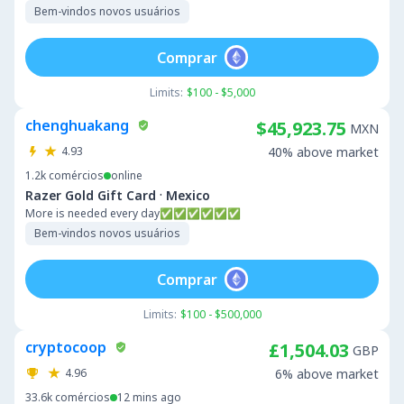
Bem-vindos novos usuários
Comprar
Limits:
$100 - $5,000
chenghuakang
$45,923.75
MXN
4.93
40% above market
1.2k
comércios
online
·
Razer Gold Gift Card
Mexico
More is needed every day✅✅✅✅✅✅
Bem-vindos novos usuários
Comprar
Limits:
$100 - $500,000
cryptocoop
£1,504.03
GBP
4.96
6% above market
33.6k
comércios
12 mins ago