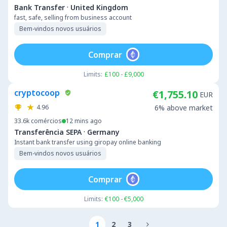
·
Bank Transfer
United Kingdom
fast, safe, selling from business account
Bem-vindos novos usuários
Comprar
Limits:
£100 - £9,000
cryptocoop
€1,755.10
EUR
4.96
6% above market
33.6k
comércios
12 mins ago
·
Transferência SEPA
Germany
Instant bank transfer using giropay online banking
Bem-vindos novos usuários
Comprar
Limits:
€100 - €5,000
1
2
3
