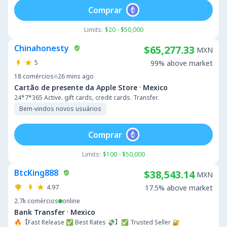
Comprar
Limits:
$20 - $50,000
Chinahonesty
$65,277.33
MXN
5
99% above market
18
comércios
26 mins ago
·
Cartão de presente da Apple Store
Mexico
24*7*365 Active. gift cards, credit cards. Transfer.
Bem-vindos novos usuários
Comprar
Limits:
$100 - $50,000
BtcKing888
$38,543.14
MXN
4.97
17.5% above market
2.7k
comércios
online
·
Bank Transfer
Mexico
🔥【Fast Release ✅ Best Rates 💸】✅ Trusted Seller 🔐