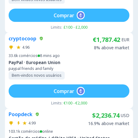
Comprar
Limits:
£100 - £2,000
cryptocoop
€1,787.42
EUR
4.96
8% above market
33.6k
comércios
8 mins ago
·
PayPal
European Union
paypal friends and family
Bem-vindos novos usuários
Comprar
Limits:
€100 - €2,000
Poopdeck
$2,236.74
USD
4.99
16.9% above market
103.1k
comércios
online