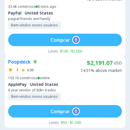
33.6k
comércios
8 mins ago
·
PayPal
United States
paypal friends and family
Bem-vindos novos usuários
Comprar
Limits:
$100 - $2,000
Poopdeck
$2,191.07
USD
4.99
14.51% above market
103.1k
comércios
online
·
ApplePay
United States
6 year vendor of 80k+ trades
Bem-vindos novos usuários
Comprar
Limits:
$50 - $1,500