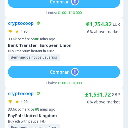
Comprar
Limits:
$100 - $10,000
cryptocoop
€1,754.32
EUR
4.96
6% above market
33.6k
comércios
8 mins ago
·
Bank Transfer
European Union
Buy Ethereum instant in euro.
Bem-vindos novos usuários
Comprar
Limits:
€100 - €10,000
cryptocoop
£1,531.72
GBP
4.96
8% above market
33.6k
comércios
8 mins ago
·
PayPal
United Kingdom
Buy eth with paypal F&F
Bem-vindos novos usuários