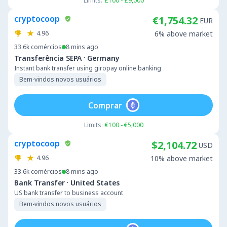
Limits:
£100 - £9,000
cryptocoop
€1,754.32
EUR
4.96
6% above market
33.6k
comércios
8 mins ago
·
Transferência SEPA
Germany
Instant bank transfer using giropay online banking
Bem-vindos novos usuários
Comprar
Limits:
€100 - €5,000
cryptocoop
$2,104.72
USD
4.96
10% above market
33.6k
comércios
8 mins ago
·
Bank Transfer
United States
US bank transfer to business account
Bem-vindos novos usuários