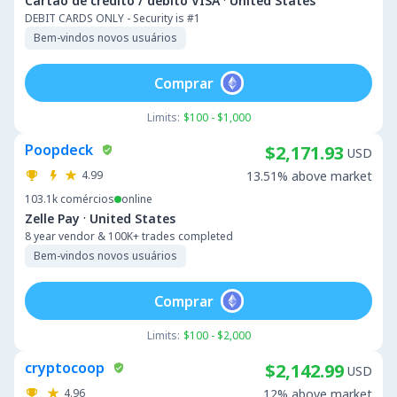
·
Cartão de crédito / débito VISA
United States
DEBIT CARDS ONLY - Security is #1
Bem-vindos novos usuários
Comprar
Limits:
$100 - $1,000
Poopdeck
$2,171.93
USD
4.99
13.51% above market
103.1k
comércios
online
·
Zelle Pay
United States
8 year vendor & 100K+ trades completed
Bem-vindos novos usuários
Comprar
Limits:
$100 - $2,000
cryptocoop
$2,142.99
USD
4.96
12% above market