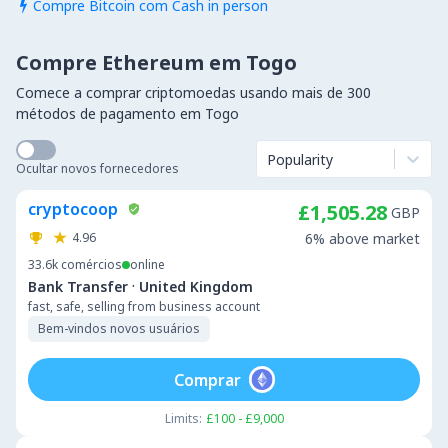
Compre Bitcoin com Cash in person

Compre Ethereum em Togo
Comece a comprar criptomoedas usando mais de 300
métodos de pagamento em Togo
Popularity
Ocultar novos fornecedores
cryptocoop
£1,505.28
GBP
4.96
6% above market
33.6k
comércios
online
·
Bank Transfer
United Kingdom
fast, safe, selling from business account
Bem-vindos novos usuários
Comprar
Limits:
£100 - £9,000