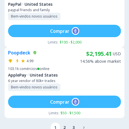
·
PayPal
United States
paypal friends and family
Bem-vindos novos usuários
Comprar
Limits:
$100 - $2,000
Poopdeck
$2,195.41
USD
4.99
14.56% above market
103.1k
comércios
online
·
ApplePay
United States
6 year vendor of 80k+ trades
Bem-vindos novos usuários
Comprar
Limits:
$50 - $1,500
1
2
3
