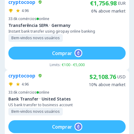
cryptocoop
€1,756.98
EUR
4.96
6% above market
33.6k
comércios
online
·
Transferência SEPA
Germany
Instant bank transfer using giropay online banking
Bem-vindos novos usuários
Comprar
Limits:
€100 - €5,000
cryptocoop
$2,108.76
USD
4.96
10% above market
33.6k
comércios
online
·
Bank Transfer
United States
US bank transfer to business account
Bem-vindos novos usuários
Comprar