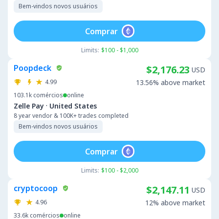
Bem-vindos novos usuários
Comprar
Limits:
$100 - $1,000
Poopdeck
$2,176.23
USD
4.99
13.56% above market
103.1k
comércios
online
·
Zelle Pay
United States
8 year vendor & 100K+ trades completed
Bem-vindos novos usuários
Comprar
Limits:
$100 - $2,000
cryptocoop
$2,147.11
USD
4.96
12% above market
33.6k
comércios
online