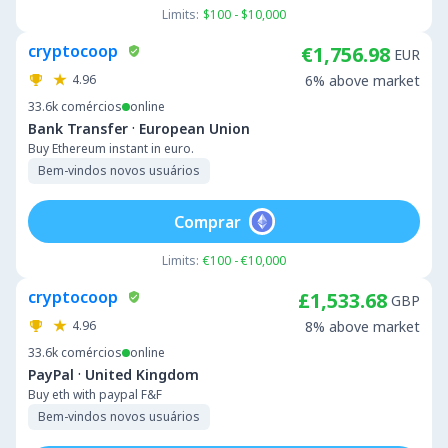
Limits:
$100 - $10,000
cryptocoop
€1,756.98
EUR
4.96
6% above market
33.6k
comércios
online
·
Bank Transfer
European Union
Buy Ethereum instant in euro.
Bem-vindos novos usuários
Comprar
Limits:
€100 - €10,000
cryptocoop
£1,533.68
GBP
4.96
8% above market
33.6k
comércios
online
·
PayPal
United Kingdom
Buy eth with paypal F&F
Bem-vindos novos usuários