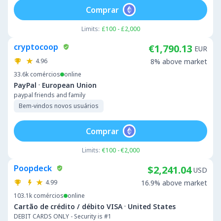
Comprar
Limits:
£100 - £2,000
cryptocoop
€1,790.13
EUR
4.96
8% above market
33.6k
comércios
online
·
PayPal
European Union
paypal friends and family
Bem-vindos novos usuários
Comprar
Limits:
€100 - €2,000
Poopdeck
$2,241.04
USD
4.99
16.9% above market
103.1k
comércios
online
·
Cartão de crédito / débito VISA
United States
DEBIT CARDS ONLY - Security is #1