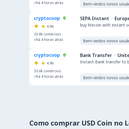
há 4 horas atrás
Bem-vindos novos usuár
cryptocoop
SEPA Instant
·
Europ
buy litecoin with instant 
4.96
33.6k
comércios
há 4 horas atrás
Bem-vindos novos usuár
cryptocoop
Bank Transfer
·
Unit
Instant Bank transfer to 
4.96
33.6k
comércios
há 4 horas atrás
Bem-vindos novos usuár
Como comprar USD Coin no 