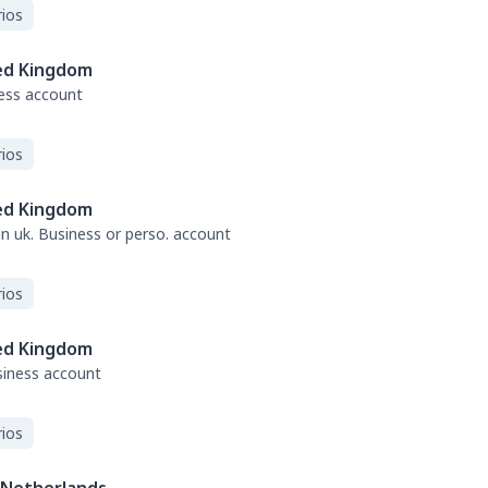
ios
ed Kingdom
ness account
ios
ed Kingdom
 in uk. Business or perso. account
ios
ed Kingdom
usiness account
ios