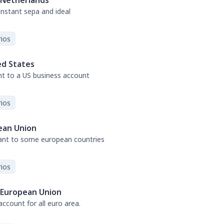
Netherlands
 instant sepa and ideal
ios
ed States
nt to a US business account
ios
ean Union
tant to some european countries
ios
European Union
ccount for all euro area.