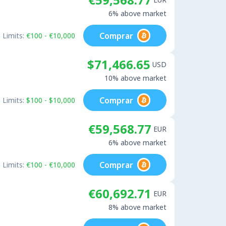
6% above market
Comprar
Limits:
€100 - €10,000
$71,466.65
USD
10% above market
Comprar
Limits:
$100 - $10,000
€59,568.77
EUR
6% above market
Comprar
Limits:
€100 - €10,000
€60,692.71
EUR
8% above market