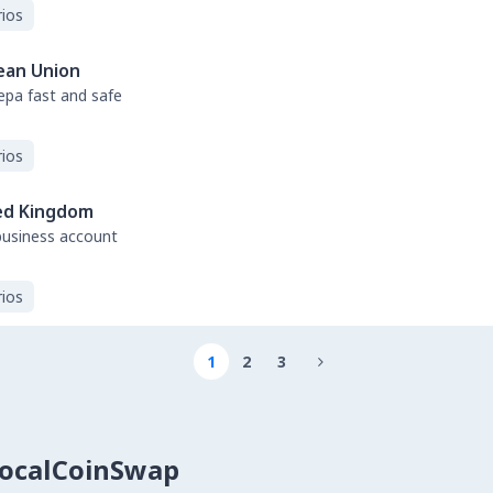
ios
ean Union
sepa fast and safe
ios
ed Kingdom
business account
ios
1
2
3

LocalCoinSwap