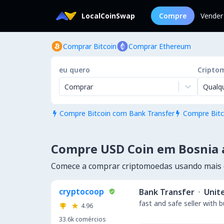
LocalCoinSwap
Compre
Vender
Comprar Bitcoin
Comprar Ethereum
eu quero
Cripto
Comprar
Qualq
Compre Bitcoin com Bank Transfer
Compre Bitc


Compre USD Coin em Bosnia 
Comece a comprar criptomoedas usando mais
cryptocoop
Bank Transfer
·
Unit
fast and safe seller with 
4.96
33.6k
comércios