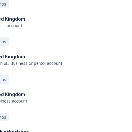
ios
ed Kingdom
ness account
ios
ed Kingdom
 in uk. Business or perso. account
ios
ed Kingdom
usiness account
ios