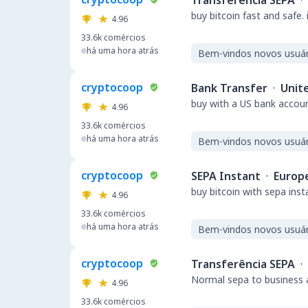
Transferência SEPA
·
buy bitcoin fast and safe.
4.96
33.6k
comércios
há uma hora atrás
Bem-vindos novos usuár
cryptocoop
Bank Transfer
·
Unit
buy with a US bank accou
4.96
33.6k
comércios
há uma hora atrás
Bem-vindos novos usuár
cryptocoop
SEPA Instant
·
Europ
buy bitcoin with sepa ins
4.96
33.6k
comércios
há uma hora atrás
Bem-vindos novos usuár
cryptocoop
Transferência SEPA
·
Normal sepa to business a
4.96
33.6k
comércios