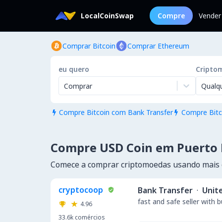
LocalCoinSwap
Compre
Vender
Comprar Bitcoin
Comprar Ethereum
eu quero
Cripto
Comprar
Qualq
Compre Bitcoin com Bank Transfer
Compre Bitc


Compre USD Coin em Puerto 
Comece a comprar criptomoedas usando mais 
cryptocoop
Bank Transfer
·
Unit
fast and safe seller with 
4.96
33.6k
comércios