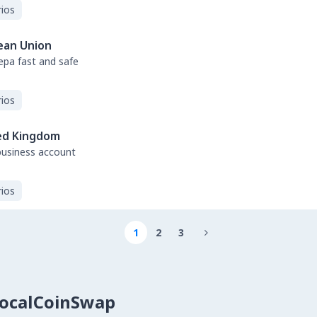
ios
ean Union
sepa fast and safe
ios
ed Kingdom
business account
ios
1
2
3

LocalCoinSwap