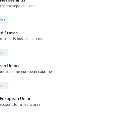
Netherlands
 instant sepa and ideal
ios
ed States
nt to a US business account
ios
ean Union
tant to some european countries
ios
European Union
ccount for all euro area.