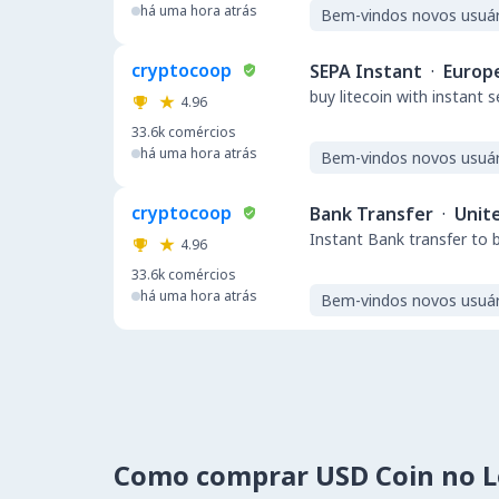
há uma hora atrás
Bem-vindos novos usuár
cryptocoop
SEPA Instant
·
Europ
buy litecoin with instant 
4.96
33.6k
comércios
há uma hora atrás
Bem-vindos novos usuár
cryptocoop
Bank Transfer
·
Unit
Instant Bank transfer to 
4.96
33.6k
comércios
há uma hora atrás
Bem-vindos novos usuár
Como comprar USD Coin no 