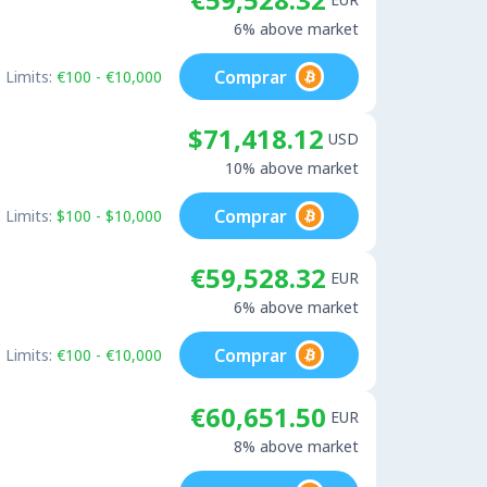
6% above market
Comprar
Limits:
€100 - €10,000
$71,418.12
USD
10% above market
Comprar
Limits:
$100 - $10,000
€59,528.32
EUR
6% above market
Comprar
Limits:
€100 - €10,000
€60,651.50
EUR
8% above market