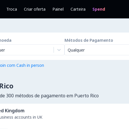
Troca
Criar oferta
Painel
Carteira
Spend
moeda
Métodos de Pagamento
uer
Qualquer
oin com Cash in person
Rico
de 300 métodos de pagamento em Puerto Rico
ed Kingdom
business accounts in UK