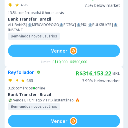
4.98
7.5% below market
13.5k
comércios
há 8 horas atrás
·
Bank Transfer
Brazil
ALL BANKS|🏦MERCADOPOGO🏦PICPAY|🏦PIX|🏦BULKBUYER|🏦
INSTANT
Bem-vindos novos usuários
Vender
Limits:
R$10,000 - R$500,000
Reyfollador
R$316,153.22
BRL
4.98
3.99% below market
3.2k
comércios
online
·
Bank Transfer
Brazil
💸 Vende BTC? Pago via PIX instantâneo! 🔥
Bem-vindos novos usuários
Vender