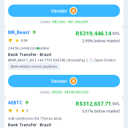
Vender
Limits:
R$5,000 - R$1,000,000
MR_Beast
R$319,446.14
BRL
4.94
2.99% below market
244.5k
comércios
online
·
Bank Transfer
Brazil
@MR_BEAST_80 | +44 7733 636748 |InstantPay | 📩 Open Orders
Bem-vindos novos usuários
Vender
Limits:
R$500 - R$300,000,000
AEBTC
R$312,637.71
BRL
5
5.01% below market
4.4k
comércios
há 7 horas atrás
·
Bank Transfer
Brazil