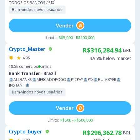
TODOS OS BANCOS / PIX
Bem-vindos novos usuários
Vender
Limits:
R$5,000 - R$200,000
Crypto_Master
R$316,284.94
BRL
4.95
3.95% below market
18.5k
comércios
online
·
Bank Transfer
Brazil
🏦ALLBANKS🏦MERCADOPOGO🏦PICPAY🏦PIX🏦BULKBYER🏦
INSTANT🏦
Bem-vindos novos usuários
Vender
Limits:
R$500 - R$500,000
Crypto_buyer
R$296,362.78
BRL