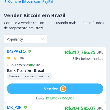
Compre Bitcoin com PayPal

Vender Bitcoin em Brazil
Comece a vender criptomoedas usando mais de 300 métodos
de pagamento em Brazil
Popularity
94SPAZIO
R$317,766.75
BRL
4.99
3.5% below market
13.2k
comércios
online
·
Bank Transfer
Brazil
Bem-vindos novos usuários
Vender
Limits:
R$3,000 - R$500,000
MR_P2P
R$304,595.07
BRL