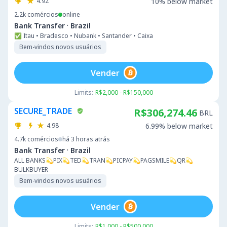
4.92
10% below market
2.2k
comércios
online
·
Bank Transfer
Brazil
✅ Itau • Bradesco • Nubank • Santander • Caixa
Bem-vindos novos usuários
Vender
Limits:
R$2,000 - R$150,000
SECURE_TRADE
R$306,274.46
BRL
4.98
6.99% below market
4.7k
comércios
há 3 horas atrás
·
Bank Transfer
Brazil
ALL BANKS💫PIX💫TED💫TRAN💫PICPAY💫PAGSMILE💫QR💫
BULKBUYER
Bem-vindos novos usuários
Vender
Limits:
R$1,000 - R$500,000