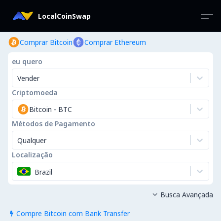
LocalCoinSwap
Comprar Bitcoin
Comprar Ethereum
eu quero
Vender
Criptomoeda
Bitcoin
-
BTC
Métodos de Pagamento
Qualquer
Localização
Brazil
Busca Avançada

Compre Bitcoin com Bank Transfer
