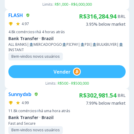
Limits:
R$1,000 - R$6,000,000
FLASH
R$316,284.94
BRL
4.97
3.95% below market
4.8k
comércios
há 4 horas atrás
·
Bank Transfer
Brazil
ALL BANKS|🏦MERCADOPOGO🏦PICPAY|🏦PIX|🏦BULKBUYER|🏦
INSTANT
Bem-vindos novos usuários
Vender
Limits:
R$500 - R$500,000
Sunnydxb
R$302,981.54
BRL
4.99
7.99% below market
11.8k
comércios
há uma hora atrás
·
Bank Transfer
Brazil
Fast and Secure
Bem-vindos novos usuários