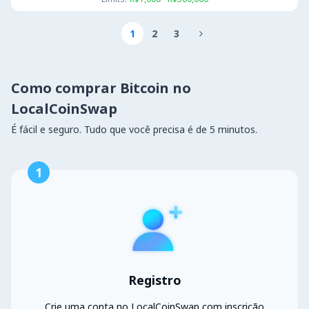
1
2
3

Como comprar Bitcoin no
LocalCoinSwap
É fácil e seguro. Tudo que você precisa é de 5 minutos.
1
Registro
Crie uma conta no LocalCoinSwap com inscrição