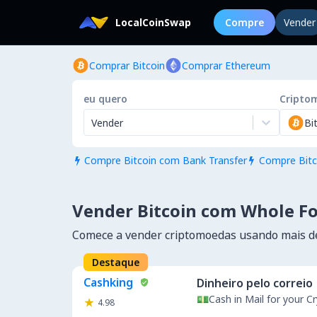
LocalCoinSwap
Compre
Vender
Comprar Bitcoin
Comprar Ethereum
eu quero
Cripto
Vender
Bi
Compre Bitcoin com Bank Transfer
Compre Bitc


Vender Bitcoin com Whole Fo
Comece a vender criptomoedas usando mais 
Destaque
Cashking
Dinheiro pelo correio
💵Cash in Mail for your 
4.98