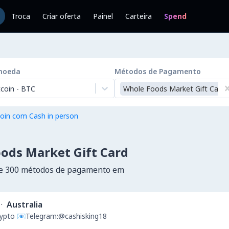
Troca
Criar oferta
Painel
Carteira
Spend
moeda
Métodos de Pagamento
tcoin
-
BTC
Whole Foods Market Gift Card
oin com Cash in person
ods Market Gift Card
de 300 métodos de pagamento em
·
Australia
Crypto 📧Telegram:@cashisking18