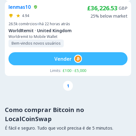
lenmas10
£36,226.53
GBP
4.94
25% below market
26.5k
comércios
há 22 horas atrás
·
WorldRemit
United Kingdom
Worldremit to Mobile Wallet
Bem-vindos novos usuários
Vender
Limits:
£100 - £5,000
1
Como comprar Bitcoin no
LocalCoinSwap
É fácil e seguro. Tudo que você precisa é de 5 minutos.