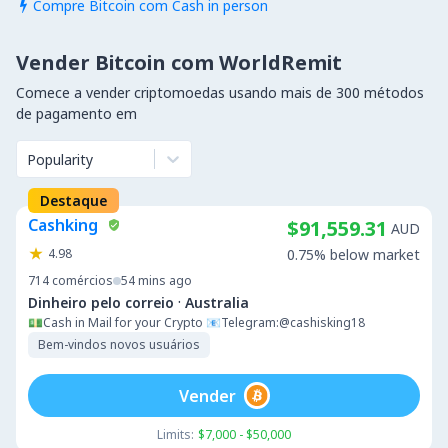
Compre Bitcoin com Cash in person

Vender Bitcoin com WorldRemit
Comece a vender criptomoedas usando mais de 300 métodos
de pagamento em
Popularity
Destaque
Cashking
$91,559.31
AUD
4.98
0.75% below market
714
comércios
54 mins ago
·
Dinheiro pelo correio
Australia
💵Cash in Mail for your Crypto 📧Telegram:@cashisking18
Bem-vindos novos usuários
Vender
Limits:
$7,000 - $50,000