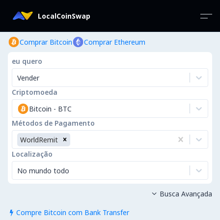
LocalCoinSwap
Comprar Bitcoin
Comprar Ethereum
eu quero
Vender
Criptomoeda
Bitcoin
-
BTC
Métodos de Pagamento
WorldRemit
Localização
No mundo todo
Busca Avançada

Compre Bitcoin com Bank Transfer
