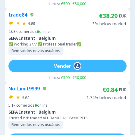
Limits:
€500 - €50,000
trade84
€38.29
EUR
4.98
3% below market
28.3k
comércios
online
·
SEPA Instant
Belgium
✅ Working 24/7 ✅ Professional trader✅
Bem-vindos novos usuários
Vender
Limits:
€500 - €50,000
No_Limit9999
€0.84
EUR
4.97
1.74% below market
5.1k
comércios
online
·
SEPA Instant
Belgium
Trusted P2P trader! ALL BANKS ALL PAYMENTS
Bem-vindos novos usuários