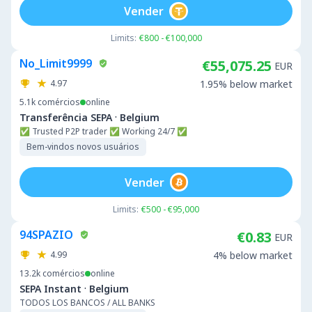
Vender
Limits:
€800 - €100,000
No_Limit9999
€55,075.25
EUR
4.97
1.95% below market
5.1k
comércios
online
·
Transferência SEPA
Belgium
✅ Trusted P2P trader ✅ Working 24/7 ✅
Bem-vindos novos usuários
Vender
Limits:
€500 - €95,000
94SPAZIO
€0.83
EUR
4.99
4% below market
13.2k
comércios
online
·
SEPA Instant
Belgium
TODOS LOS BANCOS / ALL BANKS