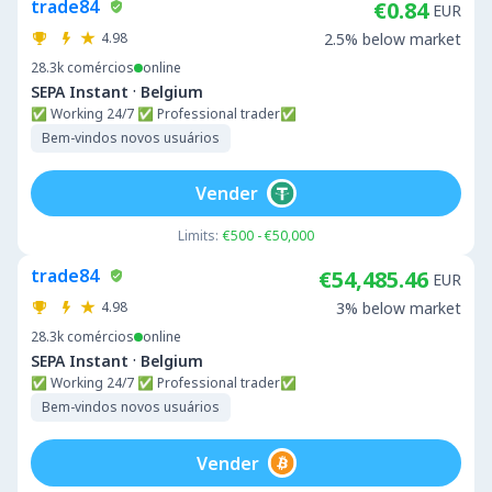
trade84
€0.84
EUR
4.98
2.5% below market
28.3k
comércios
online
·
SEPA Instant
Belgium
✅ Working 24/7 ✅ Professional trader✅
Bem-vindos novos usuários
Vender
Limits:
€500 - €50,000
trade84
€54,485.46
EUR
4.98
3% below market
28.3k
comércios
online
·
SEPA Instant
Belgium
✅ Working 24/7 ✅ Professional trader✅
Bem-vindos novos usuários
Vender