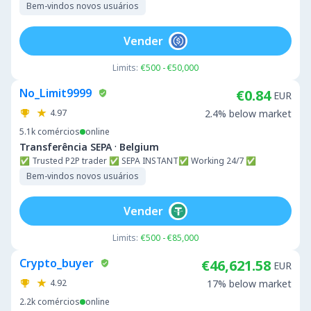
Bem-vindos novos usuários
Vender
Limits:
€500 - €50,000
No_Limit9999
€0.84
EUR
4.97
2.4% below market
5.1k
comércios
online
·
Transferência SEPA
Belgium
✅ Trusted P2P trader ✅ SEPA INSTANT✅ Working 24/7 ✅
Bem-vindos novos usuários
Vender
Limits:
€500 - €85,000
Crypto_buyer
€46,621.58
EUR
4.92
17% below market
2.2k
comércios
online