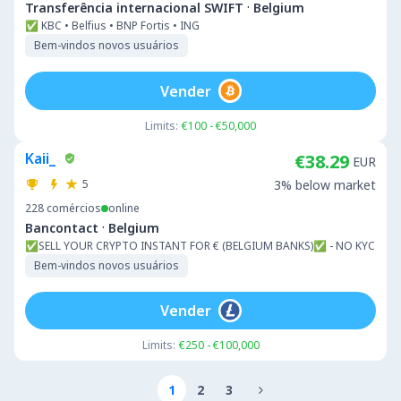
·
Transferência internacional SWIFT
Belgium
✅ KBC • Belfius • BNP Fortis • ING
Bem-vindos novos usuários
Vender
Limits:
€100 - €50,000
Kaii_
€38.29
EUR
5
3% below market
228
comércios
online
·
Bancontact
Belgium
✅SELL YOUR CRYPTO INSTANT FOR € (BELGIUM BANKS)✅ - NO KYC
Bem-vindos novos usuários
Vender
Limits:
€250 - €100,000
1
2
3
