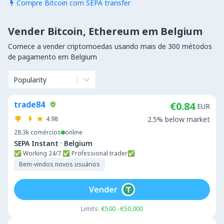
Compre Bitcoin com SEPA transfer

Vender Bitcoin, Ethereum em Belgium
Comece a vender criptomoedas usando mais de 300 métodos
de pagamento em Belgium
Popularity
trade84
€0.84
EUR
4.98
2.5% below market
28.3k
comércios
online
·
SEPA Instant
Belgium
✅ Working 24/7 ✅ Professional trader✅
Bem-vindos novos usuários
Vender
Limits:
€500 - €50,000