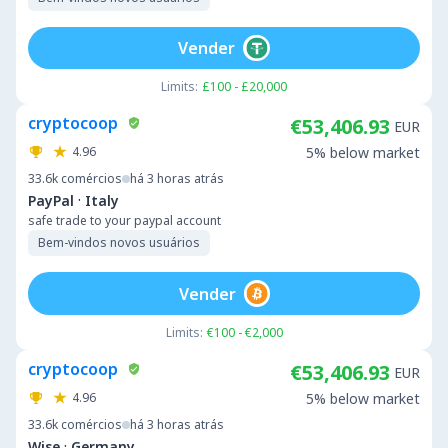
Vender
Limits:
£100 - £20,000
cryptocoop
€53,406.93
EUR
4.96
5% below market
33.6k
comércios
há 3 horas atrás
·
PayPal
Italy
safe trade to your paypal account
Bem-vindos novos usuários
Vender
Limits:
€100 - €2,000
cryptocoop
€53,406.93
EUR
4.96
5% below market
33.6k
comércios
há 3 horas atrás
·
Wise
Germany