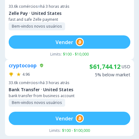
33.6k
comércios
há 3 horas atrás
·
Zelle Pay
United States
fast and safe Zelle payment
Bem-vindos novos usuários
Vender
Limits:
$100 - $10,000
cryptocoop
$61,744.12
USD
4.96
5% below market
33.6k
comércios
há 3 horas atrás
·
Bank Transfer
United States
bank transfer from business account
Bem-vindos novos usuários
Vender
Limits:
$100 - $100,000