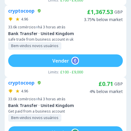
Limits:
£100 - £9,000
cryptocoop
£1,367.53
GBP
4.96
3.75% below market
33.6k
comércios
há 3 horas atrás
·
Bank Transfer
United Kingdom
safe trade from business account in uk
Bem-vindos novos usuários
Vender
Limits:
£100 - £9,000
cryptocoop
£0.71
GBP
4.96
4% below market
33.6k
comércios
há 3 horas atrás
·
Bank Transfer
United Kingdom
Get paid from a business account
Bem-vindos novos usuários