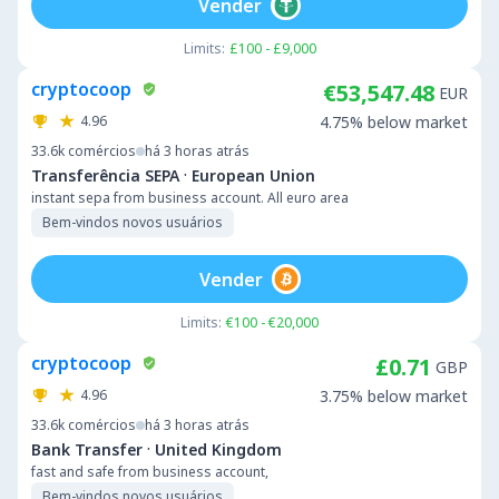
Vender
Limits:
£100 - £9,000
cryptocoop
€53,547.48
EUR
4.96
4.75% below market
33.6k
comércios
há 3 horas atrás
·
Transferência SEPA
European Union
instant sepa from business account. All euro area
Bem-vindos novos usuários
Vender
Limits:
€100 - €20,000
cryptocoop
£0.71
GBP
4.96
3.75% below market
33.6k
comércios
há 3 horas atrás
·
Bank Transfer
United Kingdom
fast and safe from business account,
Bem-vindos novos usuários