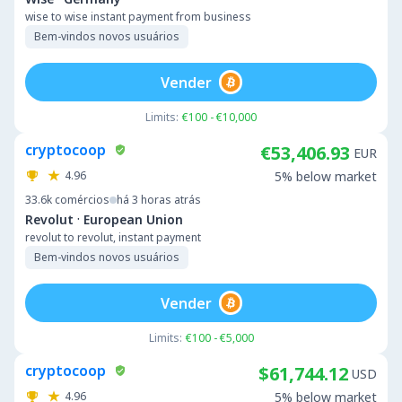
wise to wise instant payment from business
Bem-vindos novos usuários
Vender
Limits:
€100 - €10,000
cryptocoop
€53,406.93
EUR
4.96
5% below market
33.6k
comércios
há 3 horas atrás
·
Revolut
European Union
revolut to revolut, instant payment
Bem-vindos novos usuários
Vender
Limits:
€100 - €5,000
cryptocoop
$61,744.12
USD
4.96
5% below market