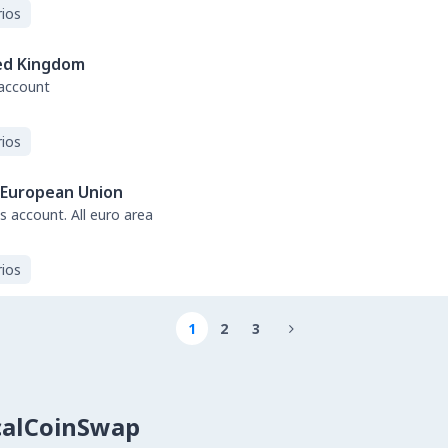
ios
ed Kingdom
 account
ios
European Union
s account. All euro area
ios
1
2
3

calCoinSwap