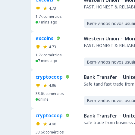
Western Union
·
Mon
FAST, HONEST & RELIABL
4.73
1.7k
comércios
7 mins ago
Bem-vindos novos usuár
excoins
Western Union
·
Mon
FAST, HONEST & RELIABL
4.73
1.7k
comércios
7 mins ago
Bem-vindos novos usuár
cryptocoop
Bank Transfer
·
Unit
Safe tand fast trade from
4.96
33.6k
comércios
online
Bem-vindos novos usuár
cryptocoop
Bank Transfer
·
Unit
safe trade from business 
4.96
33.6k
comércios