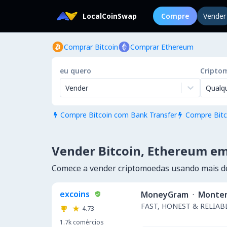
LocalCoinSwap
Compre
Vender
Comprar Bitcoin
Comprar Ethereum
eu quero
Cripto
Vender
Qualq
Compre Bitcoin com Bank Transfer
Compre Bitc


Vender Bitcoin, Ethereum 
Comece a vender criptomoedas usando mais 
excoins
MoneyGram
·
Monte
FAST, HONEST & RELIABL
4.73
1.7k
comércios