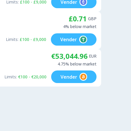
Vender
Limits:
£100 - £9,000
£0.71
GBP
4% below market
Vender
Limits:
£100 - £9,000
€53,044.96
EUR
4.75% below market
Vender
Limits:
€100 - €20,000