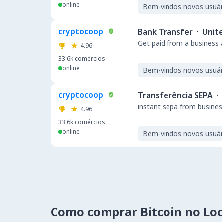
online
Bem-vindos novos usuár
cryptocoop
Bank Transfer
·
Unit
Get paid from a business
4.96
33.6k
comércios
online
Bem-vindos novos usuár
cryptocoop
Transferência SEPA
·
instant sepa from busines
4.96
33.6k
comércios
online
Bem-vindos novos usuár
Como comprar Bitcoin no Lo