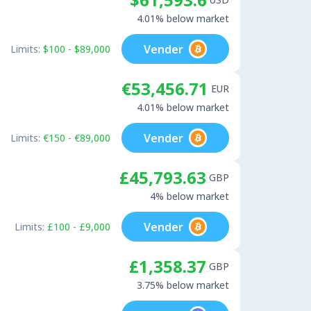
4.01% below market
Vender
Limits:
$100 - $89,000
€53,456.71
EUR
4.01% below market
Vender
Limits:
€150 - €89,000
£45,793.63
GBP
4% below market
Vender
Limits:
£100 - £9,000
£1,358.37
GBP
3.75% below market