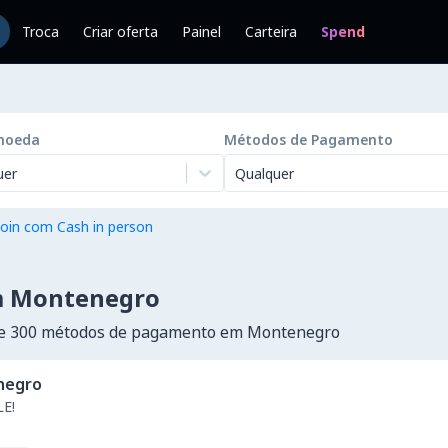
Troca
Criar oferta
Painel
Carteira
Spend
moeda
Métodos de Pagamento
uer
Qualquer
oin com Cash in person
em Montenegro
de 300 métodos de pagamento em Montenegro
negro
E!