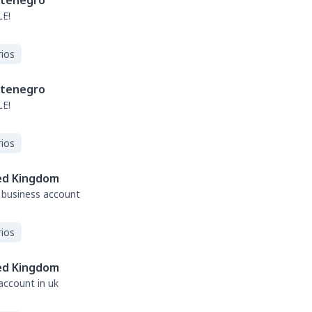
tenegro
E!
ios
tenegro
E!
ios
ed Kingdom
 business account
ios
ed Kingdom
account in uk