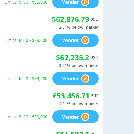
Vender
Limits:
€100 - €89,000
$62,876.79
USD
2.01% below market
Vender
Limits:
$100 - $89,000
$62,235.2
USD
3.01% below market
Vender
Limits:
$100 - $89,000
€53,456.71
EUR
4.01% below market
Vender
Limits:
€100 - €89,000
$61,593.6
USD