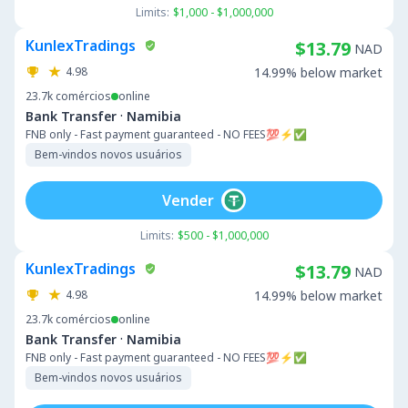
Limits:
$1,000 - $1,000,000
KunlexTradings
$13.79
NAD
4.98
14.99% below market
23.7k
comércios
online
·
Bank Transfer
Namibia
FNB only - Fast payment guaranteed - NO FEES💯⚡️✅
Bem-vindos novos usuários
Vender
Limits:
$500 - $1,000,000
KunlexTradings
$13.79
NAD
4.98
14.99% below market
23.7k
comércios
online
·
Bank Transfer
Namibia
FNB only - Fast payment guaranteed - NO FEES💯⚡️✅
Bem-vindos novos usuários