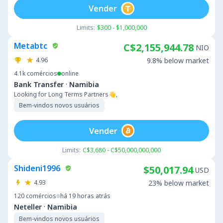
Vender
Limits:
$300 - $1,000,000
Metabtc
C$2,155,944.78
NIO
4.96
9.8% below market
4.1k
comércios
online
·
Bank Transfer
Namibia
Looking for Long Terms Partners👋,
Bem-vindos novos usuários
Vender
Limits:
C$3,680 - C$50,000,000,000
Shideni1996
$50,017.94
USD
4.93
23% below market
120
comércios
há 19 horas atrás
·
Neteller
Namibia
Bem-vindos novos usuários