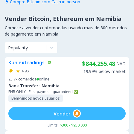
Compre Bitcoin com Cash in person

Vender Bitcoin, Ethereum em Namibia
Comece a vender criptomoedas usando mais de 300 métodos
de pagamento em Namibia
Popularity
KunlexTradings
$844,255.48
NAD
4.98
19.99% below market
23.7k
comércios
online
·
Bank Transfer
Namibia
FNB ONLY - Fast payment guaranteed ✅
Bem-vindos novos usuários
Vender
Limits:
$300 - $950,000