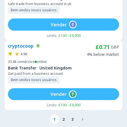
safe trade from business account in uk
Bem-vindos novos usuários
Vender
Limits:
£100 - £9,000
cryptocoop
£0.71
GBP
4.96
4% below market
33.6k
comércios
online
·
Bank Transfer
United Kingdom
Get paid from a business account
Bem-vindos novos usuários
Vender
Limits:
£100 - £9,000
1
2
3
