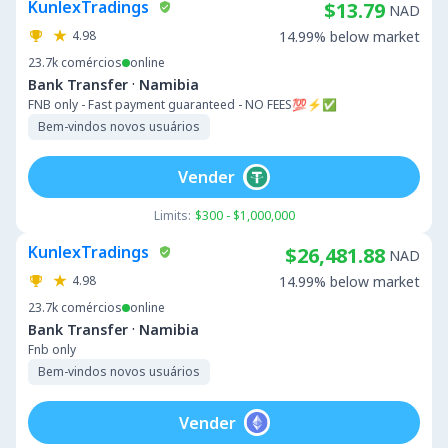
KunlexTradings
$13.79
NAD
4.98
14.99% below market
23.7k
comércios
online
·
Bank Transfer
Namibia
FNB only - Fast payment guaranteed - NO FEES💯⚡️✅
Bem-vindos novos usuários
Vender
Limits:
$300 - $1,000,000
KunlexTradings
$26,481.88
NAD
4.98
14.99% below market
23.7k
comércios
online
·
Bank Transfer
Namibia
Fnb only
Bem-vindos novos usuários
Vender