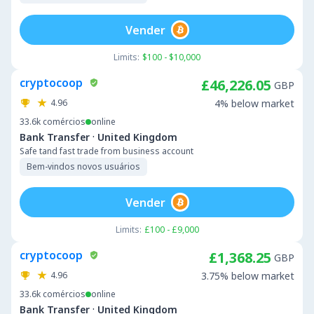
Vender
Limits:
$100 - $10,000
cryptocoop
£46,226.05
GBP
4.96
4% below market
33.6k
comércios
online
·
Bank Transfer
United Kingdom
Safe tand fast trade from business account
Bem-vindos novos usuários
Vender
Limits:
£100 - £9,000
cryptocoop
£1,368.25
GBP
4.96
3.75% below market
33.6k
comércios
online
·
Bank Transfer
United Kingdom