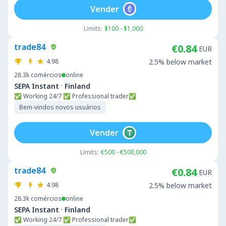
Vender
Limits:
$100 - $1,000
trade84
€0.84
EUR
4.98
2.5% below market
28.3k
comércios
online
·
SEPA Instant
Finland
✅ Working 24/7 ✅ Professional trader✅
Bem-vindos novos usuários
Vender
Limits:
€500 - €500,000
trade84
€0.84
EUR
4.98
2.5% below market
28.3k
comércios
online
·
SEPA Instant
Finland
✅ Working 24/7 ✅ Professional trader✅