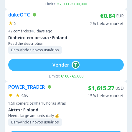
Limits:
€2,000 - €100,000
dukeOTC
€0.84
EUR
5
2% below market
42
comércios
5 days ago
·
Dinheiro em pessoa
Finland
Read the description
Bem-vindos novos usuários
Vender
Limits:
€100 - €5,000
POWER_TRADER
$1,615.27
USD
4.96
15% below market
1.5k
comércios
há 10 horas atrás
·
Airtm
Finland
Needs large amounts daily 💰
Bem-vindos novos usuários