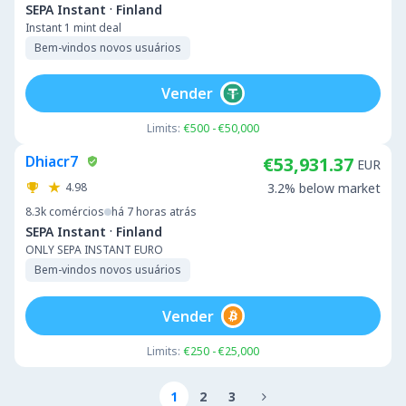
·
SEPA Instant
Finland
Instant 1 mint deal
Bem-vindos novos usuários
Vender
Limits:
€500 - €50,000
Dhiacr7
€53,931.37
EUR
4.98
3.2% below market
8.3k
comércios
há 7 horas atrás
·
SEPA Instant
Finland
ONLY SEPA INSTANT EURO
Bem-vindos novos usuários
Vender
Limits:
€250 - €25,000
1
2
3
