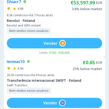
Dhiacr7
€53,597.09
EUR
4.98
3.8% below market
8.3k
comércios
há 7 horas atrás
·
Revolut
Finland
Revolut and SEPA instant
Bem-vindos novos usuários
Vender
Limits:
€300 - €60,000
lenmas10
€0.65
EUR
4.94
25% below market
26.5k
comércios
há 9 horas atrás
·
Transferência internacional SWIFT
Finland
Swift Transfers
Bem-vindos novos usuários
Vender