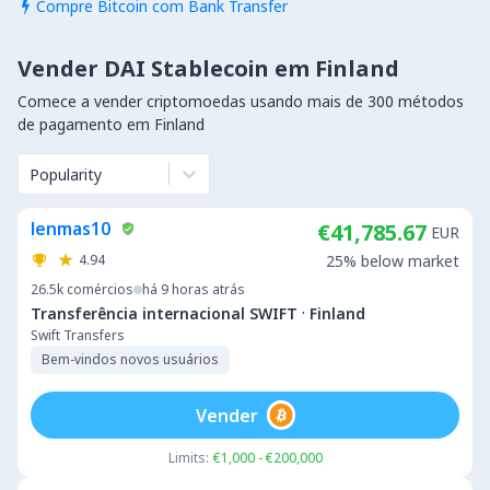
Compre Bitcoin com Bank Transfer

Vender DAI Stablecoin em Finland
Comece a vender criptomoedas usando mais de 300 métodos
de pagamento em Finland
Popularity
lenmas10
€41,785.67
EUR
4.94
25% below market
26.5k
comércios
há 9 horas atrás
·
Transferência internacional SWIFT
Finland
Swift Transfers
Bem-vindos novos usuários
Vender
Limits:
€1,000 - €200,000