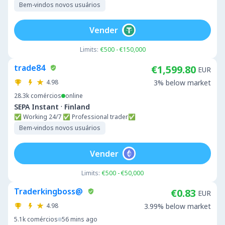
Bem-vindos novos usuários
Vender
Limits:
€500 - €150,000
trade84
€1,599.80
EUR
4.98
3% below market
28.3k
comércios
online
·
SEPA Instant
Finland
✅ Working 24/7 ✅ Professional trader✅
Bem-vindos novos usuários
Vender
Limits:
€500 - €50,000
Traderkingboss@
€0.83
EUR
4.98
3.99% below market
5.1k
comércios
56 mins ago