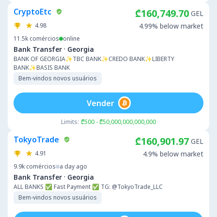
CryptoEtc
₾160,749.70
GEL
4.98
4.99% below market
11.5k
comércios
online
·
Bank Transfer
Georgia
BANK OF GEORGIA✨TBC BANK✨CREDO BANK✨LIBERTY
BANK✨BASIS BANK
Bem-vindos novos usuários
Vender
Limits:
₾500 - ₾50,000,000,000,000
TokyoTrade
₾160,901.97
GEL
4.91
4.9% below market
9.9k
comércios
a day ago
·
Bank Transfer
Georgia
ALL BANKS ✅ Fast Payment ✅ TG: @TokyoTrade_LLC
Bem-vindos novos usuários