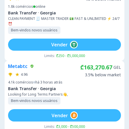
1.8k
comércios
online
·
Bank Transfer
Georgia
CLEAN PAYMENT 🧾 MASTER TRADER 💵 FAST & UNLIMITED ⚡ 24/7
⏰
Bem-vindos novos usuários
Vender
Limits:
₾250 - ₾5,000,000
Metabtc
₾163,270.67
GEL
4.96
3.5% below market
4.1k
comércios
há 3 horas atrás
·
Bank Transfer
Georgia
Looking for Long Terms Partners👋,
Bem-vindos novos usuários
Vender
Limits:
₾3,000 - ₾500,000