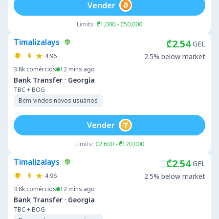
Vender
Limits:
₾1,000 - ₾50,000
Timalizalays
₾2.54
GEL
4.96
2.5% below market
3.8k
comércios
12 mins ago
·
Bank Transfer
Georgia
TBC + BOG
Bem-vindos novos usuários
Vender
Limits:
₾2,600 - ₾120,000
Timalizalays
₾2.54
GEL
4.96
2.5% below market
3.8k
comércios
12 mins ago
·
Bank Transfer
Georgia
TBC + BOG