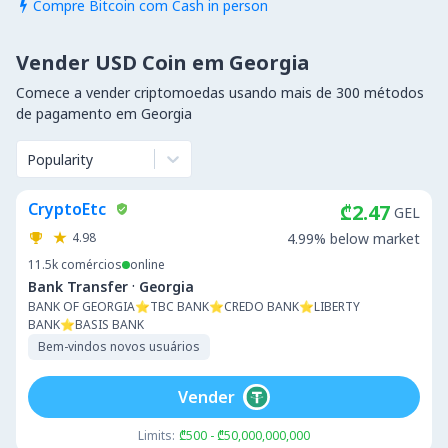
Compre Bitcoin com Cash in person

Vender USD Coin em Georgia
Comece a vender criptomoedas usando mais de 300 métodos
de pagamento em Georgia
Popularity
CryptoEtc
₾2.47
GEL
4.98
4.99% below market
11.5k
comércios
online
·
Bank Transfer
Georgia
BANK OF GEORGIA⭐TBC BANK⭐CREDO BANK⭐LIBERTY
BANK⭐BASIS BANK
Bem-vindos novos usuários
Vender
Limits:
₾500 - ₾50,000,000,000