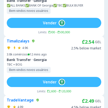
·
Bank Transfer
Georgia
✅ALL BANKS✅BANK OF Georgia✅TBC✅BULK BUYER
Bem-vindos novos usuários
Vender
Limits:
₾300 - ₾500,000
Timalizalays
₾2.54
GEL
4.96
2.5% below market
3.8k
comércios
12 mins ago
·
Bank Transfer
Georgia
TBC + BOG
Bem-vindos novos usuários
Vender
Limits:
₾2,600 - ₾120,000
TradeVantage
₾2.49
GEL
4.99
4.5% below market