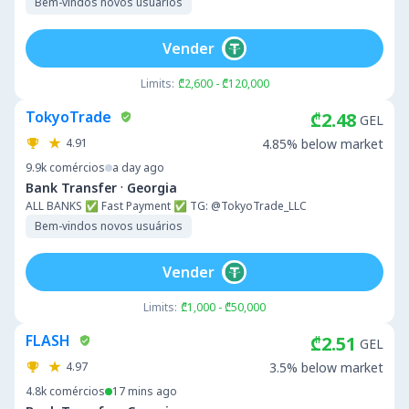
Bem-vindos novos usuários
Vender
Limits:
₾2,600 - ₾120,000
TokyoTrade
₾2.48
GEL
4.91
4.85% below market
9.9k
comércios
a day ago
·
Bank Transfer
Georgia
ALL BANKS ✅ Fast Payment ✅ TG: @TokyoTrade_LLC
Bem-vindos novos usuários
Vender
Limits:
₾1,000 - ₾50,000
FLASH
₾2.51
GEL
4.97
3.5% below market
4.8k
comércios
17 mins ago