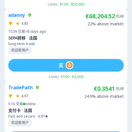
Limits:
$100 - $50,000
adanny
€68,204.52
EUR
4.85
22% above market
10.5k
交易
8 days ago
·
SEPA转移
法国
long-term trade
欢迎新用户
买
Limits:
€500 - €6,000
TradePath
€0.3541
EUR
4.97
24.9% above market
5.1k
交易
online
·
支付卡
法国
Fast and secure · 4.97★
欢迎新用户