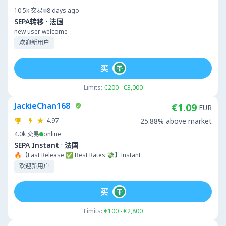
10.5k
交易
8 days ago
·
SEPA转移
法国
new user welcome
欢迎新用户
买
Limits:
€200 - €3,000
JackieChan168
€1.09
EUR
4.97
25.88% above market
4.0k
交易
online
·
SEPA Instant
法国
🔥【Fast Release ✅ Best Rates 💸】Instant
欢迎新用户
买
Limits:
€100 - €2,800