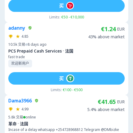
买
Limits:
€50 - €10,000
adanny
€1.24
EUR
4.85
43% above market
10.5k
交易
8 days ago
·
PCS Prepaid Cash Services
法国
fast trade
欢迎新用户
买
Limits:
€100 - €500
Dama3966
€41.65
EUR
4.99
5.4% above market
5.8k
交易
online
·
革命
法国
Incase of a delay whatsapp +254728968812 Telegram @DMbizke