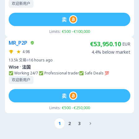
欢迎新用户
卖
Limits:
€500 - €100,000
MR_P2P
€53,950.10
EUR
4.98
4.4% below market
13.5k
交易
16 hours ago
·
Wise
法国
✅ Working 24/7 ✅ Professional trader✅ Safe Deals 💯
欢迎新用户
卖
Limits:
€500 - €250,000
1
2
3
