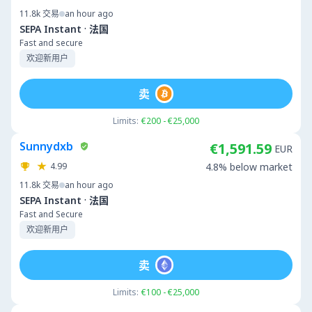
11.8k
交易
an hour ago
·
SEPA Instant
法国
Fast and secure
欢迎新用户
卖
Limits:
€200 - €25,000
Sunnydxb
€1,591.59
EUR
4.99
4.8% below market
11.8k
交易
an hour ago
·
SEPA Instant
法国
Fast and Secure
欢迎新用户
卖
Limits:
€100 - €25,000