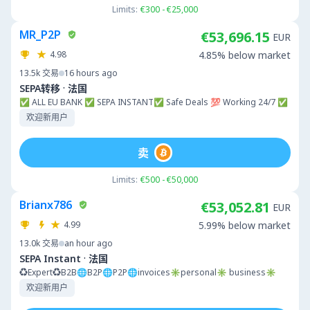
Limits:
€300 - €25,000
MR_P2P
€53,696.15
EUR
4.98
4.85% below market
13.5k
交易
16 hours ago
·
SEPA转移
法国
✅ ALL EU BANK ✅ SEPA INSTANT✅ Safe Deals 💯 Working 24/7 ✅
欢迎新用户
卖
Limits:
€500 - €50,000
Brianx786
€53,052.81
EUR
4.99
5.99% below market
13.0k
交易
an hour ago
·
SEPA Instant
法国
♻️Expert♻️B2B🌐B2P🌐P2P🌐invoices✳️personal✳️ business✳️
欢迎新用户