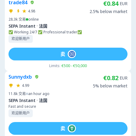
trade84
€0.84
EUR
4.98
2.5% below market
28.3k
交易
online
·
SEPA Instant
法国
✅ Working 24/7 ✅ Professional trader✅
欢迎新用户
卖
Limits:
€500 - €50,000
Sunnydxb
€0.82
EUR
4.99
5% below market
11.8k
交易
an hour ago
·
SEPA Instant
法国
Fast and secure
欢迎新用户
卖