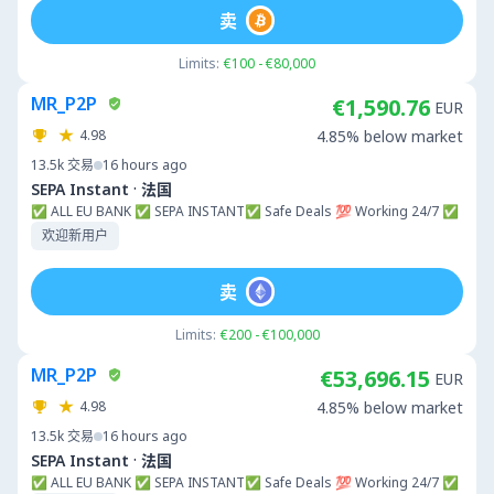
卖
Limits:
€100 - €80,000
MR_P2P
€1,590.76
EUR
4.98
4.85% below market
13.5k
交易
16 hours ago
·
SEPA Instant
法国
✅ ALL EU BANK ✅ SEPA INSTANT✅ Safe Deals 💯 Working 24/7 ✅
欢迎新用户
卖
Limits:
€200 - €100,000
MR_P2P
€53,696.15
EUR
4.98
4.85% below market
13.5k
交易
16 hours ago
·
SEPA Instant
法国
✅ ALL EU BANK ✅ SEPA INSTANT✅ Safe Deals 💯 Working 24/7 ✅