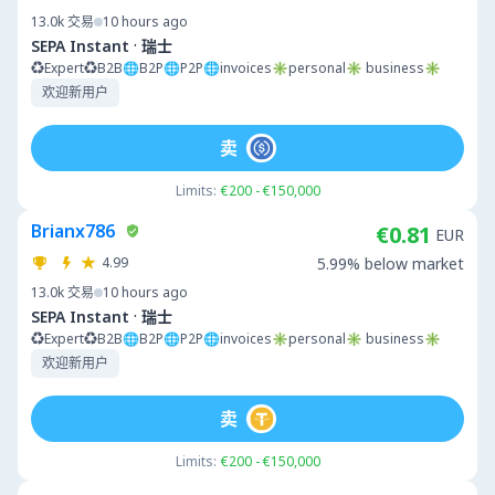
13.0k
交易
10 hours ago
·
SEPA Instant
瑞士
♻️Expert♻️B2B🌐B2P🌐P2P🌐invoices✳️personal✳️ business✳️
欢迎新用户
卖
Limits:
€200 - €150,000
Brianx786
€0.81
EUR
4.99
5.99% below market
13.0k
交易
10 hours ago
·
SEPA Instant
瑞士
♻️Expert♻️B2B🌐B2P🌐P2P🌐invoices✳️personal✳️ business✳️
欢迎新用户
卖
Limits:
€200 - €150,000