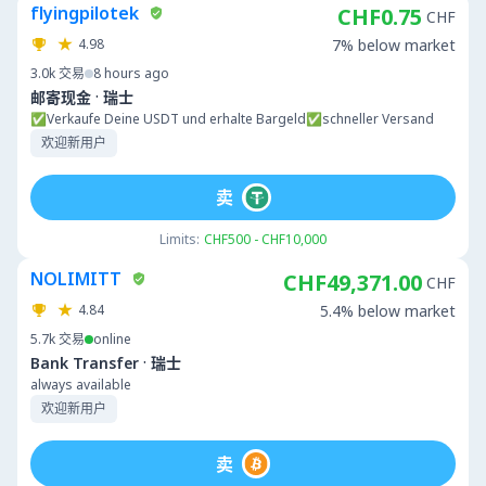
flyingpilotek
CHF0.75
CHF
4.98
7% below market
3.0k
交易
8 hours ago
·
邮寄现金
瑞士
✅Verkaufe Deine USDT und erhalte Bargeld✅schneller Versand
欢迎新用户
卖
Limits:
CHF500 - CHF10,000
NOLIMITT
CHF49,371.00
CHF
4.84
5.4% below market
5.7k
交易
online
·
Bank Transfer
瑞士
always available
欢迎新用户
卖