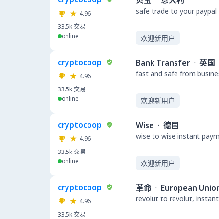
贝宝
·
意大利
safe trade to your paypal
4.96
33.5k
交易
online
欢迎新用户
cryptocoop
Bank Transfer
·
英国
fast and safe from busine
4.96
33.5k
交易
online
欢迎新用户
cryptocoop
Wise
·
德国
wise to wise instant pay
4.96
33.5k
交易
online
欢迎新用户
cryptocoop
革命
·
European Unio
revolut to revolut, insta
4.96
33.5k
交易