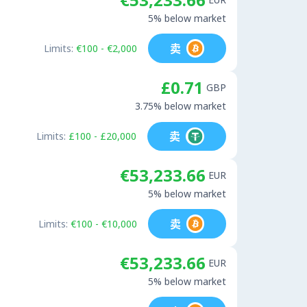
5% below market
卖
Limits:
€100 - €2,000
£0.71
GBP
3.75% below market
卖
Limits:
£100 - £20,000
€53,233.66
EUR
5% below market
卖
Limits:
€100 - €10,000
€53,233.66
EUR
5% below market