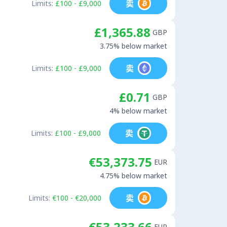
卖
Limits:
£100 - £9,000
£1,365.88
GBP
3.75% below market
卖
Limits:
£100 - £9,000
£0.71
GBP
4% below market
卖
Limits:
£100 - £9,000
€53,373.75
EUR
4.75% below market
卖
Limits:
€100 - €20,000
€53,233.66
EUR