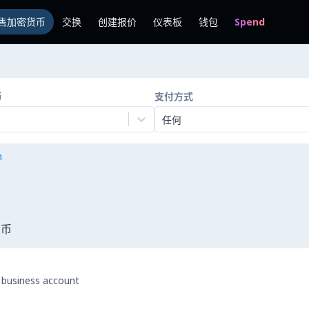
售加密货币
交换
创建报价
仪表板
钱包
Spend
币
支付方式
任何
n
货币
 business account