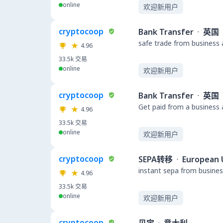
online
欢迎新用户
cryptocoop
Bank Transfer
·
英国
safe trade from business 
4.96
33.5k
交易
online
欢迎新用户
cryptocoop
Bank Transfer
·
英国
Get paid from a business
4.96
33.5k
交易
online
欢迎新用户
cryptocoop
SEPA转移
·
European 
instant sepa from busines
4.96
33.5k
交易
online
欢迎新用户
cryptocoop