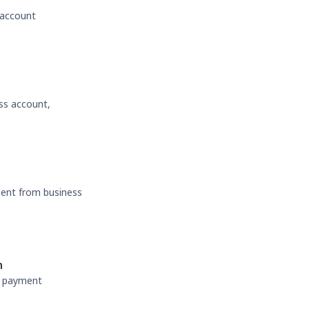
 account
ss account,
ment from business
n
nt payment