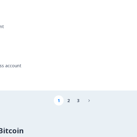
nt
ess account
1
2
3

itcoin