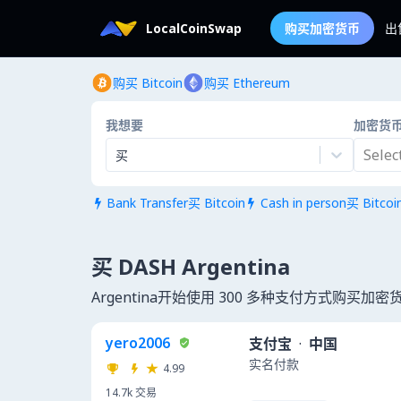
LocalCoinSwap
购买加密货币
出
购买 Bitcoin
购买 Ethereum
我想要
加密货
Select.
买
Bank Transfer买 Bitcoin
Cash in person买 Bitcoi


买 DASH Argentina
Argentina开始使用 300 多种支付方式购买加密
yero2006
支付宝
·
中国
实名付款
4.99
14.7k
交易