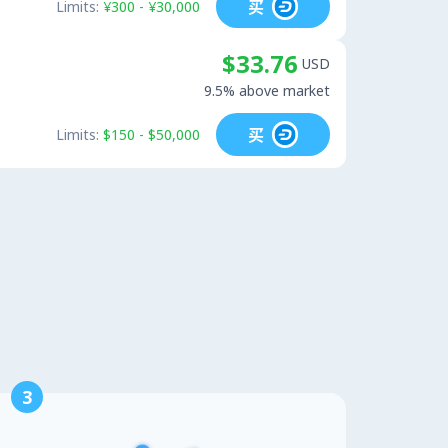
买
Limits:
¥300 - ¥30,000
$33.76
USD
9.5% above market
买
Limits:
$150 - $50,000
3