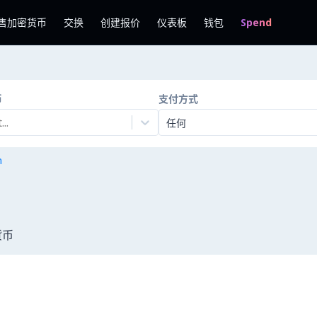
售加密货币
交换
创建报价
仪表板
钱包
Spend
币
支付方式
..
任何
n
货币