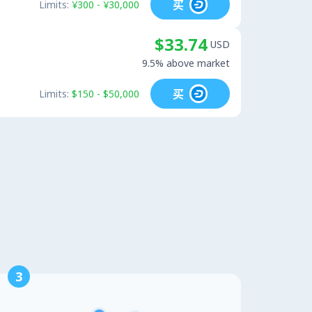
买
Limits:
¥300 - ¥30,000
$33.74
USD
9.5% above market
买
Limits:
$150 - $50,000
3