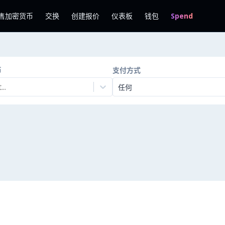
售加密货币
交换
创建报价
仪表板
钱包
Spend
币
支付方式
..
任何