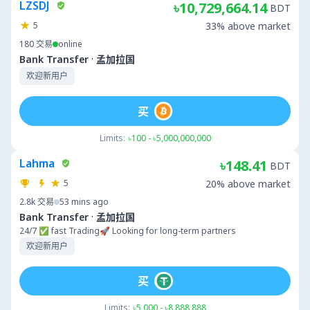
LZSDJ
৳10,729,664.14
BDT
5
33% above market
180
交易
online
·
Bank Transfer
孟加拉国
欢迎新用户
买
Limits:
৳100 - ৳5,000,000,000
Lahma
৳148.41
BDT
5
20% above market
2.8k
交易
53 mins ago
·
Bank Transfer
孟加拉国
24/7 ✅ fast Trading🚀 Looking for long-term partners
欢迎新用户
买
Limits:
৳5,000 - ৳8,888,888