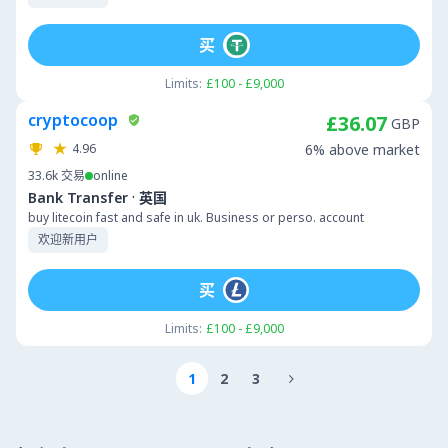
买
Limits:
£100 - £9,000
cryptocoop
£36.07
GBP
4.96
6% above market
33.6k
交易
online
·
Bank Transfer
英国
buy litecoin fast and safe in uk. Business or perso. account
欢迎新用户
买
Limits:
£100 - £9,000
1
2
3
