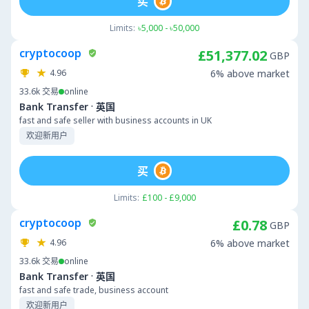
买
Limits:
৳5,000 - ৳50,000
cryptocoop
£51,377.02
GBP
4.96
6% above market
33.6k
交易
online
·
Bank Transfer
英国
fast and safe seller with business accounts in UK
欢迎新用户
买
Limits:
£100 - £9,000
cryptocoop
£0.78
GBP
4.96
6% above market
33.6k
交易
online
·
Bank Transfer
英国
fast and safe trade, business account
欢迎新用户