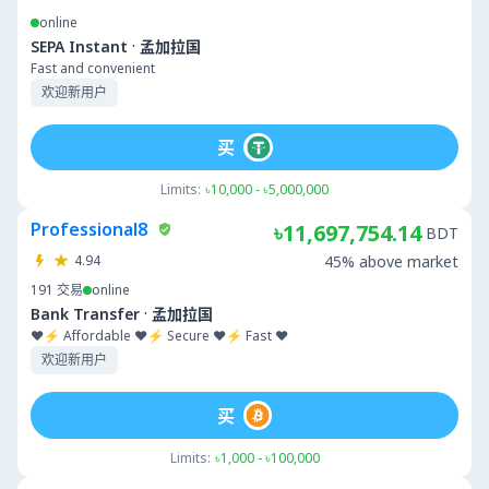
online
·
SEPA Instant
孟加拉国
Fast and convenient
欢迎新用户
买
Limits:
৳10,000 - ৳5,000,000
Professional8
৳11,697,754.14
BDT
4.94
45% above market
191
交易
online
·
Bank Transfer
孟加拉国
❤️⚡ Affordable ❤️⚡ Secure ❤️⚡ Fast ❤️
欢迎新用户
买
Limits:
৳1,000 - ৳100,000