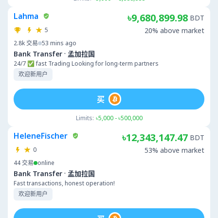
Lahma
৳9,680,899.98
BDT
5
20% above market
2.8k
交易
53 mins ago
·
Bank Transfer
孟加拉国
24/7 ✅ fast Trading Looking for long-term partners
欢迎新用户
买
Limits:
৳5,000 - ৳500,000
HeleneFischer
৳12,343,147.47
BDT
0
53% above market
44
交易
online
·
Bank Transfer
孟加拉国
Fast transactions, honest operation!
欢迎新用户