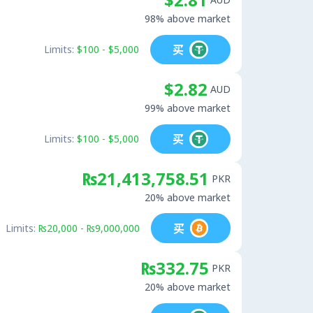
98% above market
买
Limits:
$100 - $5,000
$2.82
AUD
99% above market
买
Limits:
$100 - $5,000
₨21,413,758.51
PKR
20% above market
买
Limits:
₨20,000 - ₨9,000,000
₨332.75
PKR
20% above market