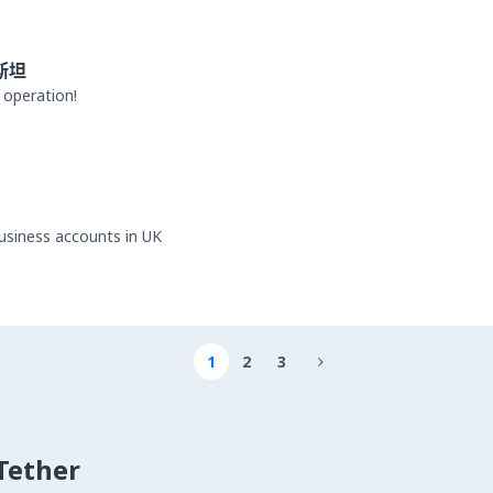
斯坦
 operation!
business accounts in UK
1
2
3

ether