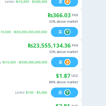
买
Limits:
₨10,000 - ₨500,000
₨366.03
PKR
32% above market
买
10,000 - ₨50,000,000,000,000
₨23,555,134.36
PKR
32% above market
买
s:
₨10,000 - ₨500,000,000,000
$1.87
USD
88% above market
买
Limits:
$100 - $5,000
$2.81
AUD