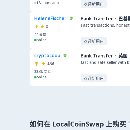
18 hours ago
欢迎新用户
HeleneFischer
Bank Transfer
·
巴基
Fast transactions, honest
0
44
交易
online
欢迎新用户
cryptocoop
Bank Transfer
·
英国
fast and safe seller with 
4.96
33.6k
交易
online
欢迎新用户
如何在 LocalCoinSwap 上购买 T