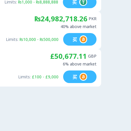
买
Limits:
₨1,000 - ₨8,888,888
₨24,982,718.26
PKR
40% above market
买
Limits:
₨10,000 - ₨500,000
£50,677.11
GBP
6% above market
买
Limits:
£100 - £9,000