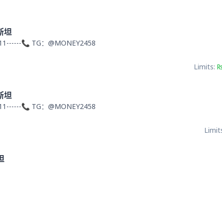
斯坦
11------📞 TG：@MONEY2458
Limits:
₨
斯坦
11------📞 TG：@MONEY2458
Limit
坦