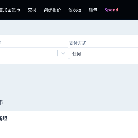
售加密货币
交换
创建报价
仪表板
钱包
Spend
币
支付方式
任何
币
斯坦