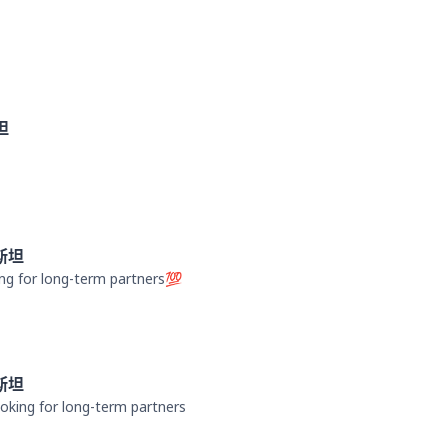
坦
斯坦
ng for long-term partners💯
斯坦
oking for long-term partners